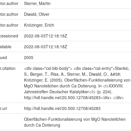
utor.author
Sterrer, Martin
utor.author
Diwald, Oliver
utor.author
Knözinger, Erich
ccessioned
2022-08-03T12:18:18Z
ailable
2022-08-03T12:18:18Z
sued
2005
r.citation
<div class="csl-bib-body"> <div class="csl-entry">Stankic,
S., Berger, T., Riss, A., Sterrer, M., Diwald, O., &#38;
Knözinger, E. (2005). Oberflächen-Funktionalisierung von
MgO Nanoteilchen durch Ca Dotierung. In <i>XXXVIII.
Jahrestreffen Deutscher Katalytiker</i> (p. 224).
http://hdl.handle.net/20.500.12708/45283</div> </div>
r.uri
http://hdl.handle.net/20.500.12708/45283
Oberflächen-Funktionalisierung von MgO Nanoteilchen
durch Ca Dotierung