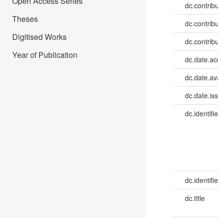
Open Access Series
dc.contrib
Theses
dc.contrib
Digitised Works
dc.contrib
Year of Publication
dc.date.a
dc.date.av
dc.date.is
dc.identifie
dc.identifie
dc.title