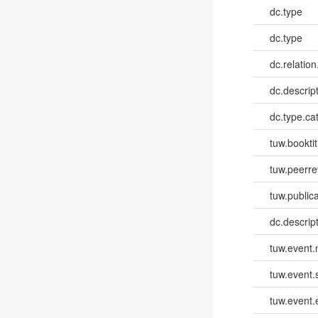
dc.type
dc.type
dc.relation
dc.descrip
dc.type.ca
tuw.booktit
tuw.peerr
tuw.publica
dc.descri
tuw.event
tuw.event.
tuw.event