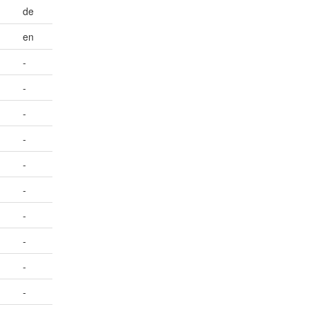
de
en
-
-
-
-
-
-
-
-
-
-