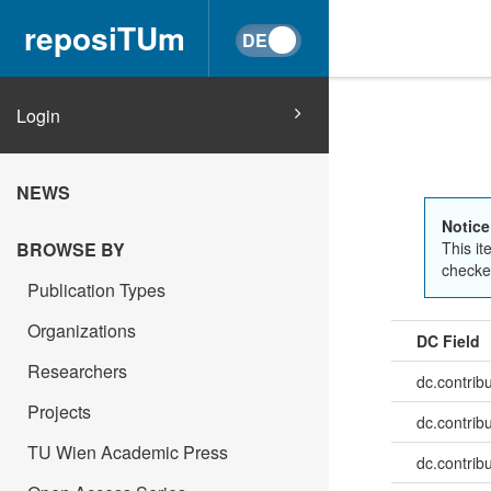
reposiTUm
Login
NEWS
Notice
BROWSE BY
This it
checked
Publication Types
Organizations
DC Field
Researchers
dc.contrib
Projects
dc.contrib
TU Wien Academic Press
dc.contrib