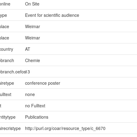
online
On Site
type
Event for scientific audience
place
Weimar
place
Weimar
country
AT
ebranch
Chemie
ebranch.oefos
13
iretype
conference poster
ulltext
none
t
no Fulltext
ntitytype
Publications
irecristype
http://purl.org/coar/resource_type/c_6670