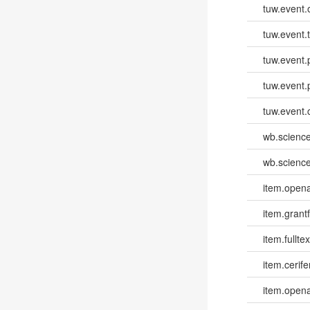
tuw.event.
tuw.event.
tuw.event.
tuw.event.
tuw.event.
wb.scienc
wb.scienc
item.opena
item.grantf
item.fulltex
item.cerife
item.opena