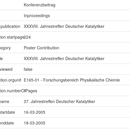
Konferenzbeitrag
Inproceedings
.publication
XXXVIII. Jahrestreffen Deutscher Katalytiker
tion.startpage
224
tegory
Poster Contribution
le
XXXVIII. Jahrestreffen Deutscher Katalytiker
eviewed
false
tion.orgunit
E165-01 - Forschungsbereich Physikalische Chemie
ption.numberOfPages
1
.name
37. Jahrestreffen Deutscher Katalytiker
startdate
16-03-2005
.enddate
18-03-2005