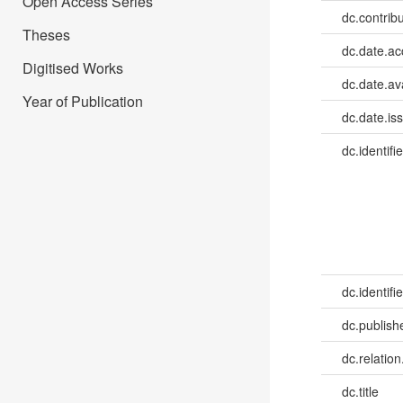
Open Access Series
dc.contrib
Theses
dc.date.a
Digitised Works
dc.date.av
Year of Publication
dc.date.is
dc.identifie
dc.identifie
dc.publish
dc.relation
dc.title