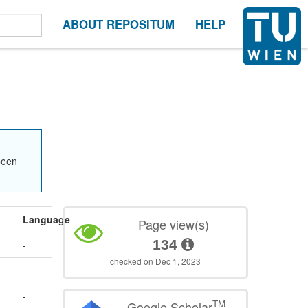
ABOUT REPOSITUM
HELP
been
Language
Page view(s)
134
-
checked on Dec 1, 2023
-
-
TM
Google Scholar