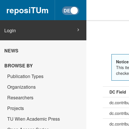
reposiTUm
Login
NEWS
Notice
BROWSE BY
This it
checked
Publication Types
Organizations
DC Field
Researchers
dc.contrib
Projects
dc.contrib
TU Wien Academic Press
dc.contrib