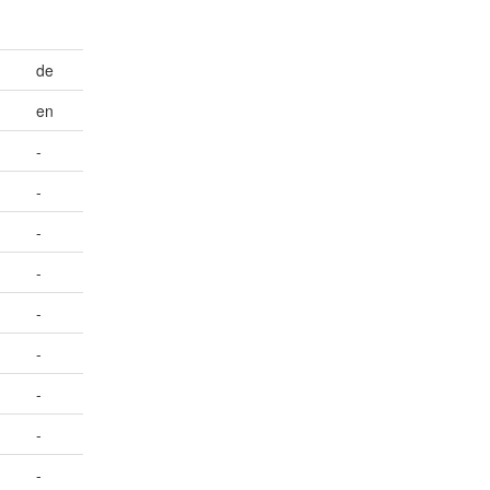
de
en
-
-
-
-
-
-
-
-
-