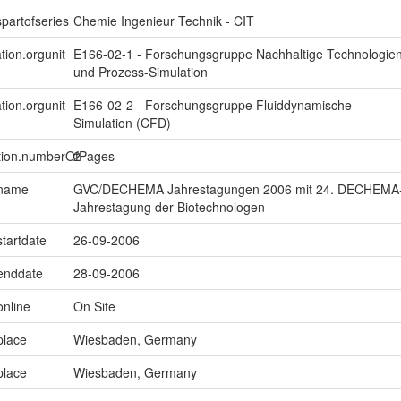
spartofseries
Chemie Ingenieur Technik - CIT
tion.orgunit
E166-02-1 - Forschungsgruppe Nachhaltige Technologie
und Prozess-Simulation
tion.orgunit
E166-02-2 - Forschungsgruppe Fluiddynamische
Simulation (CFD)
ption.numberOfPages
2
.name
GVC/DECHEMA Jahrestagungen 2006 mit 24. DECHEMA
Jahrestagung der Biotechnologen
startdate
26-09-2006
.enddate
28-09-2006
online
On Site
place
Wiesbaden, Germany
place
Wiesbaden, Germany