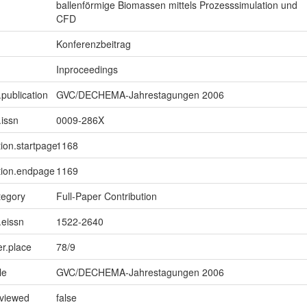
ballenförmige Biomassen mittels Prozesssimulation und
CFD
Konferenzbeitrag
Inproceedings
.publication
GVC/DECHEMA-Jahrestagungen 2006
.issn
0009-286X
tion.startpage
1168
tion.endpage
1169
tegory
Full-Paper Contribution
.eissn
1522-2640
er.place
78/9
le
GVC/DECHEMA-Jahrestagungen 2006
eviewed
false