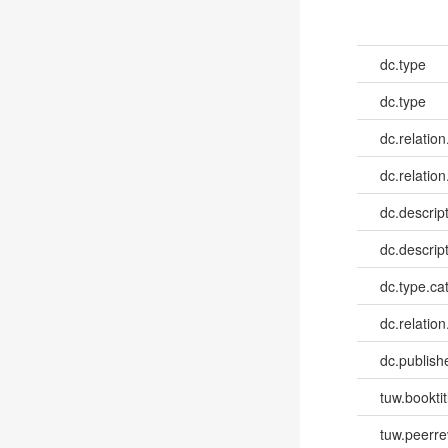
dc.type
dc.type
dc.relation
dc.relation
dc.descrip
dc.descrip
dc.type.ca
dc.relation
dc.publish
tuw.booktit
tuw.peerr