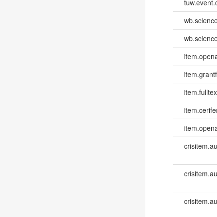
tuw.event.
wb.scienc
wb.scienc
item.opena
item.grantf
item.fulltex
item.cerife
item.opena
crisitem.a
crisitem.a
crisitem.a