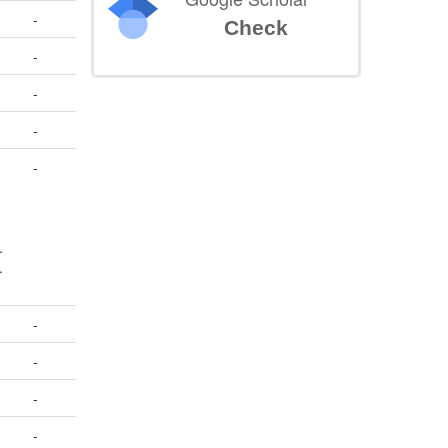
-
Check
-
-
-
-
.
.
-
-
-
-