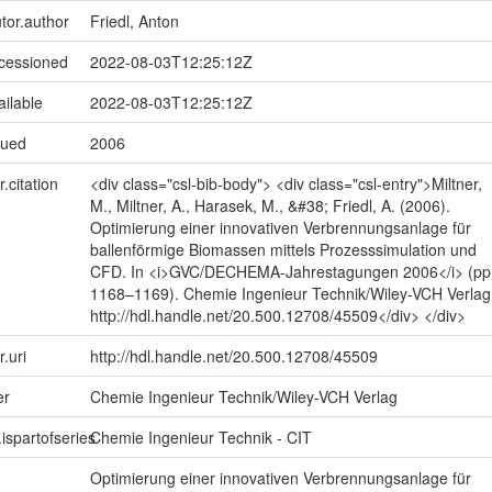
utor.author
Friedl, Anton
ccessioned
2022-08-03T12:25:12Z
ailable
2022-08-03T12:25:12Z
sued
2006
r.citation
<div class="csl-bib-body"> <div class="csl-entry">Miltner,
M., Miltner, A., Harasek, M., &#38; Friedl, A. (2006).
Optimierung einer innovativen Verbrennungsanlage für
ballenförmige Biomassen mittels Prozesssimulation und
CFD. In <i>GVC/DECHEMA-Jahrestagungen 2006</i> (pp
1168–1169). Chemie Ingenieur Technik/Wiley-VCH Verlag
http://hdl.handle.net/20.500.12708/45509</div> </div>
r.uri
http://hdl.handle.net/20.500.12708/45509
er
Chemie Ingenieur Technik/Wiley-VCH Verlag
.ispartofseries
Chemie Ingenieur Technik - CIT
Optimierung einer innovativen Verbrennungsanlage für