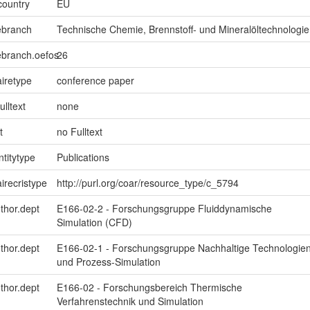
country
EU
ebranch
Technische Chemie, Brennstoff- und Mineralöltechnologie
ebranch.oefos
26
iretype
conference paper
ulltext
none
t
no Fulltext
ntitytype
Publications
irecristype
http://purl.org/coar/resource_type/c_5794
uthor.dept
E166-02-2 - Forschungsgruppe Fluiddynamische
Simulation (CFD)
uthor.dept
E166-02-1 - Forschungsgruppe Nachhaltige Technologie
und Prozess-Simulation
uthor.dept
E166-02 - Forschungsbereich Thermische
Verfahrenstechnik und Simulation