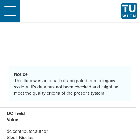
Toggle
navigation
Notice
This item was automatically migrated from a legacy
system. It's data has not been checked and might not
meet the quality criteria of the present system.
DC Field
Value
dc.contributor.author
Siedl, Nicolas