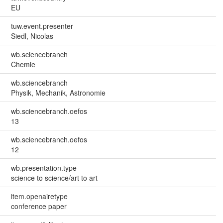
EU
tuw.event.presenter
Siedl, Nicolas
wb.sciencebranch
Chemie
wb.sciencebranch
Physik, Mechanik, Astronomie
wb.sciencebranch.oefos
13
wb.sciencebranch.oefos
12
wb.presentation.type
science to science/art to art
item.openairetype
conference paper