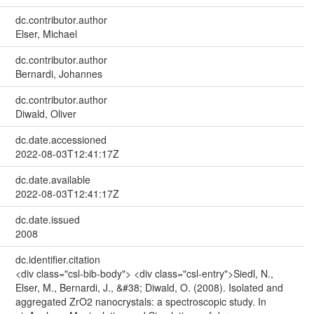
dc.contributor.author
Elser, Michael
dc.contributor.author
Bernardi, Johannes
dc.contributor.author
Diwald, Oliver
dc.date.accessioned
2022-08-03T12:41:17Z
dc.date.available
2022-08-03T12:41:17Z
dc.date.issued
2008
dc.identifier.citation
<div class="csl-bib-body"> <div class="csl-entry">Siedl, N.,
Elser, M., Bernardi, J., &#38; Diwald, O. (2008). Isolated and
aggregated ZrO2 nanocrystals: a spectroscopic study. In