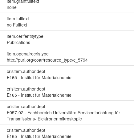
item.grantfulltext
none
item.fulltext
no Fulltext
item.cerifentitytype
Publications
item.openairecristype
http://purl.org/coar/resource_type/c_5794
crisitem.author.dept
E165 - Institut für Materialchemie
crisitem.author.dept
E165 - Institut für Materialchemie
crisitem.author.dept
E057-02 - Fachbereich Universitäre Serviceeinrichtung für
Transmissions- Elektronenmikroskopie
crisitem.author.dept
E165 - Institut für Materialchemie