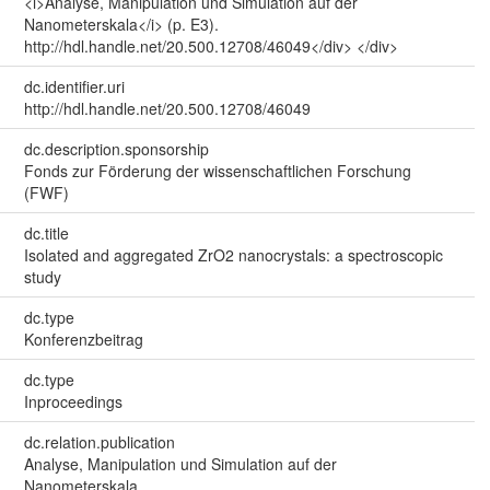
<i>Analyse, Manipulation und Simulation auf der
Nanometerskala</i> (p. E3).
http://hdl.handle.net/20.500.12708/46049</div> </div>
dc.identifier.uri
http://hdl.handle.net/20.500.12708/46049
dc.description.sponsorship
Fonds zur Förderung der wissenschaftlichen Forschung
(FWF)
dc.title
Isolated and aggregated ZrO2 nanocrystals: a spectroscopic
study
dc.type
Konferenzbeitrag
dc.type
Inproceedings
dc.relation.publication
Analyse, Manipulation und Simulation auf der
Nanometerskala