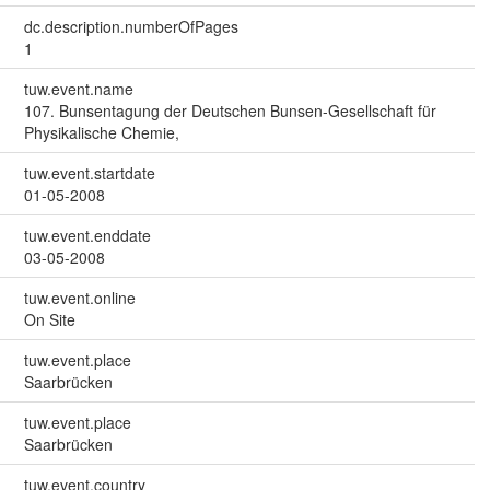
dc.description.numberOfPages
1
tuw.event.name
107. Bunsentagung der Deutschen Bunsen-Gesellschaft für
Physikalische Chemie,
tuw.event.startdate
01-05-2008
tuw.event.enddate
03-05-2008
tuw.event.online
On Site
tuw.event.place
Saarbrücken
tuw.event.place
Saarbrücken
tuw.event.country