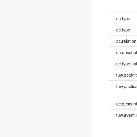
dc.type
dc.type
dc.relation
dc.descrip
dc.type.ca
tuw.booktit
tuw.publica
dc.descri
tuw.event