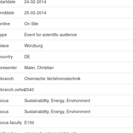
startdate
24-02-2014
.enddate
25-02-2014
online
On Site
type
Event for scientific audience
place
Würzburg
country
DE
presenter
Maier, Christian
ebranch
Chemische Verfahrenstechnik
ebranch.oefos
2040
focus
Sustainability, Energy, Environment
focus
Sustainability, Energy, Environment
ocus.faculty
E150