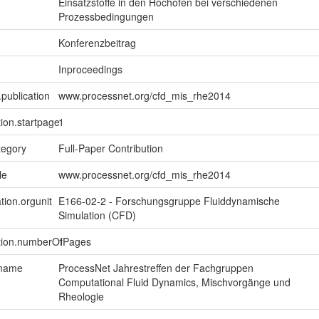
Einsatzstoffe in den Hochofen bei verschiedenen
Prozessbedingungen
Konferenzbeitrag
Inproceedings
.publication
www.processnet.org/cfd_mis_rhe2014
tion.startpage
1
tegory
Full-Paper Contribution
le
www.processnet.org/cfd_mis_rhe2014
tion.orgunit
E166-02-2 - Forschungsgruppe Fluiddynamische
Simulation (CFD)
ption.numberOfPages
1
.name
ProcessNet Jahrestreffen der Fachgruppen
Computational Fluid Dynamics, Mischvorgänge und
Rheologie