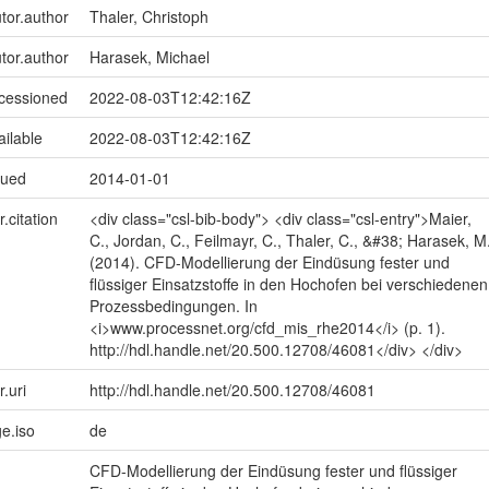
utor.author
Thaler, Christoph
utor.author
Harasek, Michael
ccessioned
2022-08-03T12:42:16Z
ailable
2022-08-03T12:42:16Z
sued
2014-01-01
r.citation
<div class="csl-bib-body"> <div class="csl-entry">Maier,
C., Jordan, C., Feilmayr, C., Thaler, C., &#38; Harasek, M
(2014). CFD-Modellierung der Eindüsung fester und
flüssiger Einsatzstoffe in den Hochofen bei verschiedenen
Prozessbedingungen. In
<i>www.processnet.org/cfd_mis_rhe2014</i> (p. 1).
http://hdl.handle.net/20.500.12708/46081</div> </div>
r.uri
http://hdl.handle.net/20.500.12708/46081
e.iso
de
CFD-Modellierung der Eindüsung fester und flüssiger