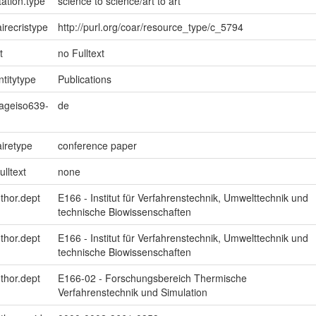
ation.type
science to science/art to art
irecristype
http://purl.org/coar/resource_type/c_5794
t
no Fulltext
ntitytype
Publications
uageiso639-
de
iretype
conference paper
ulltext
none
uthor.dept
E166 - Institut für Verfahrenstechnik, Umwelttechnik und
technische Biowissenschaften
uthor.dept
E166 - Institut für Verfahrenstechnik, Umwelttechnik und
technische Biowissenschaften
uthor.dept
E166-02 - Forschungsbereich Thermische
Verfahrenstechnik und Simulation