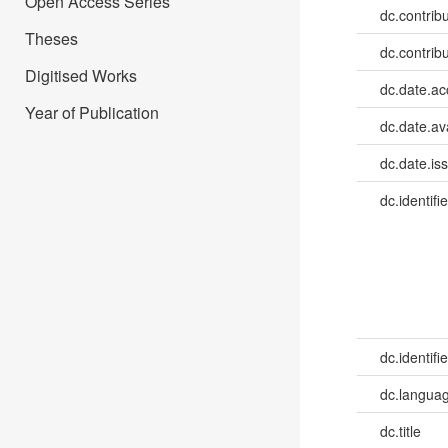
Open Access Series
dc.contrib
Theses
dc.contrib
Digitised Works
dc.date.a
Year of Publication
dc.date.av
dc.date.is
dc.identifie
dc.identifie
dc.languag
dc.title