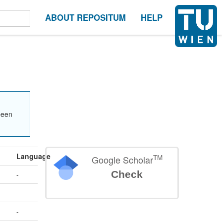
ABOUT REPOSITUM
HELP
been
Language
TM
Google Scholar
Check
-
-
-