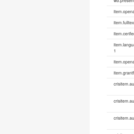
wb.present
item.opena
item.fulltex
item.cerife
item.lang
1
item.opena
item.grantf
crisitem.a
crisitem.a
crisitem.a