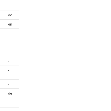
de
en
-
-
-
-
-
-
de