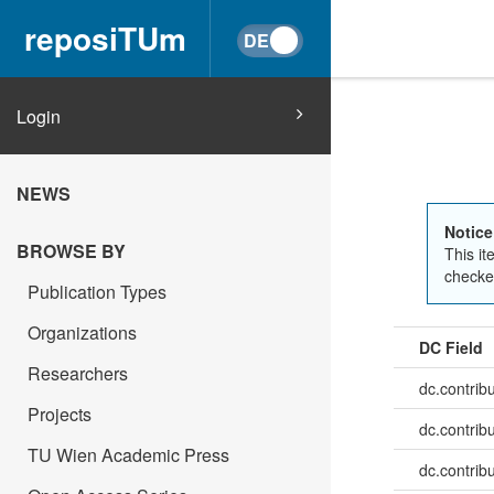
reposiTUm
Login
NEWS
Notice
BROWSE BY
This it
checked
Publication Types
Organizations
DC Field
Researchers
dc.contrib
Projects
dc.contrib
TU Wien Academic Press
dc.contrib