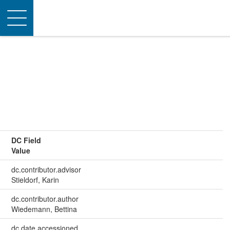
Toggle
navigation
DC Field
Value
dc.contributor.advisor
Stieldorf, Karin
dc.contributor.author
Wiedemann, Bettina
dc.date.accessioned