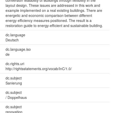
conversion feasibility of Buildings through flexibility in the
layout design. These issues are addressed in this work and
example implemented on a real existing buildings. There are
energetic and economic comparison between different
energy efficiency measures positioned. The result is a
restoration guide to energy-efficient and sustainable building.
dc.language
Deutsch
dc.language.iso
de
dc.rights.uri
http://rightsstatements.org/vocab/InC/1.0/
dc.subject
Sanierung
dc.subject
/ Doppelhaus
dc.subject
renovation