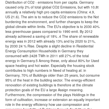
Distribution of CO2 - emissions from per capita. Germany
caused only 2% of total global CO2 Emissions, but with 10,8t
annually a relatively high pro capita emissions (China: 4.9,
US 21.6). The aim is to reduce the CO2 emissions to the Not
burdening the environment, and further changes to keep the
global climate within limits. The EU's objective is to 2030 40%
less greenhouse gases compared to 1990 emit. By 2012
already achieved a saving of 18% .4 The share of renewable
energy was in 2012 with already 13% and by 2020 to 21%,
by 2030 24 % Rise. Despite a slight decline in Residential
Energy Consumption Households in Germany they
consumed with 2428 TWh in 2011 still 27% of the total
energy in Germany.5 Among these, only about 80% for Used
space heating and hot water. Especially the housing stock
contributes to high numbers in Need of heating at: in
Germany, 70% of Buildings older than 25 years, but consume
95% of the heat in the building sector. The energy-efficient
renovation of existing buildings is therefore at the climate
protection goals of the EU a large Assign meaning.
Furthermore, the compression of the plays Holdings in the
form of cultivation, increase or extension an equally important
role in the energy efficiency how use compression and