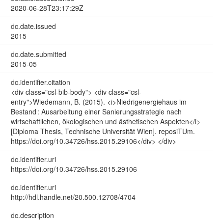
2020-06-28T23:17:29Z
dc.date.issued
2015
dc.date.submitted
2015-05
dc.identifier.citation
<div class="csl-bib-body"> <div class="csl-
entry">Wiedemann, B. (2015). <i>Niedrigenergiehaus im
Bestand : Ausarbeitung einer Sanierungsstrategie nach
wirtschaftlichen, ökologischen und ästhetischen Aspekten</i>
[Diploma Thesis, Technische Universität Wien]. reposiTUm.
https://doi.org/10.34726/hss.2015.29106</div> </div>
dc.identifier.uri
https://doi.org/10.34726/hss.2015.29106
dc.identifier.uri
http://hdl.handle.net/20.500.12708/4704
dc.description