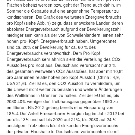
Flächen beheizt werden bzw. geht der Trend auch dahin, im
Sommer die Gebäude auf eine angenehme Temperatur zu
konditionieren. Die Grafik des weltweiten Energieverbrauchs
pro Kopf (siehe Abb. 1) zeigt, dass entwickelte Länder, deren
absoluter Energieverbrauch aufgrund der Bevölkerungszahl
niedriger sein kann als der von Schwellenländern, einen sehr
hohen pro- Kopf- Energieverbrauch haben. Umgerechnet
sind ca. 20% der Bevölkerung für ca. 60 % des
Energieverbrauchs verantwortlich. Dem Pro-Kopf-
Energieverbrauch sehr ähnlich sieht die Verteilung des CO2 -
Ausstoßes pro Kopf aus. Deutschland verursacht nur 2 %
des gesamten weltweiten CO2-Ausstoßes, hat aber mit 10,8t
pro Jahr einen relativ hohen pro-Kopf-Ausstoß (China : 4,9,
USA 21,6). Ziel ist es, den CO2-Ausstoß zu vermindern, um
die Umwelt nicht weiter zu belasten und weitere Änderungen
des Weltklimas in Grenzen zu halten. Ziel der EU ist es, bis
2030 40% weniger der Treibhausgase gegenüber 1990 zu
emittieren. Bis 2012 gelang bereits eine Einsparung von
18%.4 Der Anteil Erneuerbarer Energien lag im Jahr 2012 bei
bereits 13% und soll bis 2020 auf 21%, bis 2030 auf 24 %
ansteigen. Trotz eines leicht sinkenden Energieverbrauchs
der privaten Haushalte in Deutschland verbrauchten sie mit