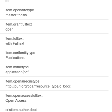
de
item.openairetype
master thesis
item.grantfulltext
open
item.fulltext
with Fulltext
item.cerifentitytype
Publications
item.mimetype
application/pdf
item.openairecristype
http://purl.org/coar/resource_type/c_bdcc
item.openaccessfulltext
Open Access
crisitem.author.dept