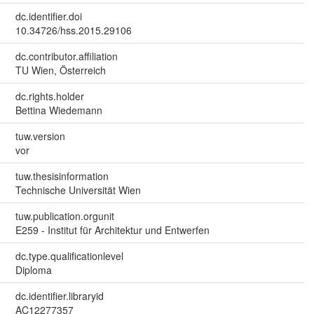
dc.identifier.doi
10.34726/hss.2015.29106
dc.contributor.affiliation
TU Wien, Österreich
dc.rights.holder
Bettina Wiedemann
tuw.version
vor
tuw.thesisinformation
Technische Universität Wien
tuw.publication.orgunit
E259 - Institut für Architektur und Entwerfen
dc.type.qualificationlevel
Diploma
dc.identifier.libraryid
AC12277357