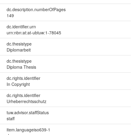
dc.description.numberOfPages
149
dc.identifier.urn
urn:nbn:at:at-ubtuw:1-78045
dc.thesistype
Diplomarbeit
dc.thesistype
Diploma Thesis
dc.rights.identifier
In Copyright
dc.rights.identifier
Urheberrechtsschutz
tuw.advisor.staffStatus
staff
item.languageiso639-1