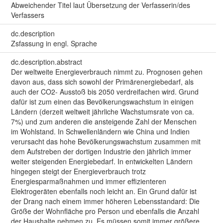
Abweichender Titel laut Übersetzung der Verfasserin/des
Verfassers
dc.description
Zsfassung in engl. Sprache
dc.description.abstract
Der weltweite Energieverbrauch nimmt zu. Prognosen gehen
davon aus, dass sich sowohl der Primärenergiebedarf, als
auch der CO2- Ausstoß bis 2050 verdreifachen wird. Grund
dafür ist zum einen das Bevölkerungswachstum in einigen
Ländern (derzeit weltweit jährliche Wachstumsrate von ca.
7%) und zum anderen die ansteigende Zahl der Menschen
im Wohlstand. In Schwellenländern wie China und Indien
verursacht das hohe Bevölkerungswachstum zusammen mit
dem Aufstreben der dortigen Industrie den jährlich immer
weiter steigenden Energiebedarf. In entwickelten Ländern
hingegen steigt der Energieverbrauch trotz
Energiesparmaßnahmen und immer effizienteren
Elektrogeräten ebenfalls noch leicht an. Ein Grund dafür ist
der Drang nach einem immer höheren Lebensstandard: Die
Größe der Wohnfläche pro Person und ebenfalls die Anzahl
der Haushalte nehmen zu. Es müssen somit immer größere