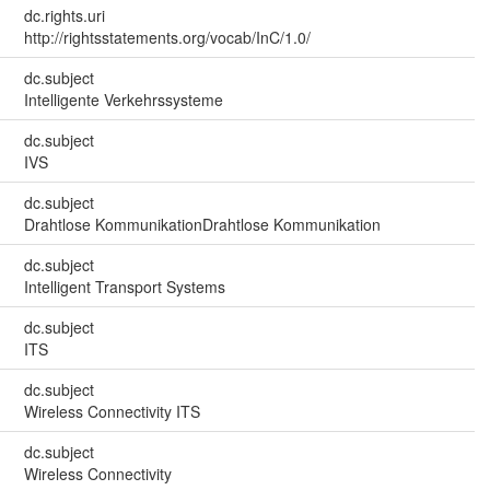
dc.rights.uri
http://rightsstatements.org/vocab/InC/1.0/
dc.subject
Intelligente Verkehrssysteme
dc.subject
IVS
dc.subject
Drahtlose KommunikationDrahtlose Kommunikation
dc.subject
Intelligent Transport Systems
dc.subject
ITS
dc.subject
Wireless Connectivity ITS
dc.subject
Wireless Connectivity