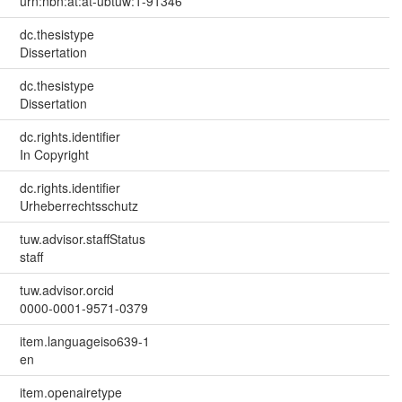
urn:nbn:at:at-ubtuw:1-91346
dc.thesistype
Dissertation
dc.thesistype
Dissertation
dc.rights.identifier
In Copyright
dc.rights.identifier
Urheberrechtsschutz
tuw.advisor.staffStatus
staff
tuw.advisor.orcid
0000-0001-9571-0379
item.languageiso639-1
en
item.openairetype