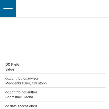
Toggle
navigation
DC Field
Value
dc.contributor.advisor
Mecklenbräuker, Christoph
dc.contributor.author
Shemshaki, Mona
dc.date.accessioned