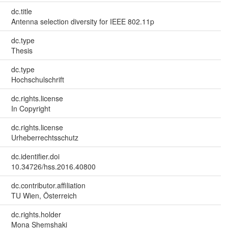
dc.title
Antenna selection diversity for IEEE 802.11p
dc.type
Thesis
dc.type
Hochschulschrift
dc.rights.license
In Copyright
dc.rights.license
Urheberrechtsschutz
dc.identifier.doi
10.34726/hss.2016.40800
dc.contributor.affiliation
TU Wien, Österreich
dc.rights.holder
Mona Shemshaki