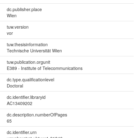
dc.publisher.place
Wien
tuw.version
vor
tuw.thesisinformation
Technische Universität Wien
tuw.publication.orgunit
E389 - Institute of Telecommunications
dc.type.qualificationlevel
Doctoral
dc.identifier.libraryid
AC13409202
dc.description.numberOfPages
65
dc.identifier.urn