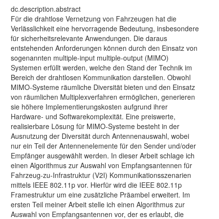
dc.description.abstract
Für die drahtlose Vernetzung von Fahrzeugen hat die
Verlässlichkeit eine hervorragende Bedeutung, insbesondere
für sicherheitsrelevante Anwendungen. Die daraus
entstehenden Anforderungen können durch den Einsatz von
sogenannten multiple-input multiple-output (MIMO)
Systemen erfüllt werden, welche den Stand der Technik im
Bereich der drahtlosen Kommunikation darstellen. Obwohl
MIMO-Systeme räumliche Diversität bieten und den Einsatz
von räumlichen Multiplexverfahren ermöglichen, generieren
sie höhere Implementierungskosten aufgrund ihrer
Hardware- und Softwarekomplexität. Eine preiswerte,
realisierbare Lösung für MIMO-Systeme besteht in der
Ausnutzung der Diversität durch Antennenauswahl, wobei
nur ein Teil der Antennenelemente für den Sender und/oder
Empfänger ausgewählt werden. In dieser Arbeit schlage ich
einen Algorithmus zur Auswahl von Empfangsantennen für
Fahrzeug-zu-Infrastruktur (V2I) Kommunikationsszenarien
mittels IEEE 802.11p vor. Hierfür wird die IEEE 802.11p
Framestruktur um eine zusätzliche Präambel erweitert. Im
ersten Teil meiner Arbeit stelle ich einen Algorithmus zur
Auswahl von Empfangsantennen vor, der es erlaubt, die