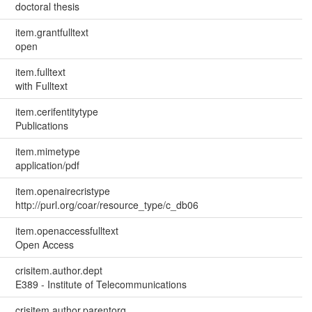
doctoral thesis
item.grantfulltext
open
item.fulltext
with Fulltext
item.cerifentitytype
Publications
item.mimetype
application/pdf
item.openairecristype
http://purl.org/coar/resource_type/c_db06
item.openaccessfulltext
Open Access
crisitem.author.dept
E389 - Institute of Telecommunications
crisitem.author.parentorg