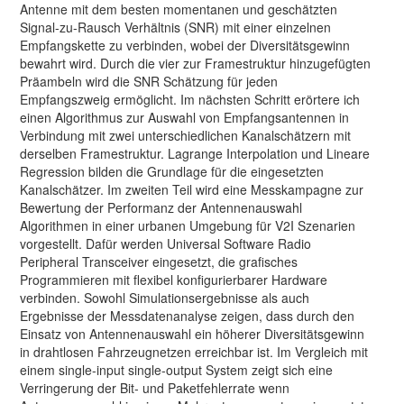
Antenne mit dem besten momentanen und geschätzten
Signal-zu-Rausch Verhältnis (SNR) mit einer einzelnen
Empfangskette zu verbinden, wobei der Diversitätsgewinn
bewahrt wird. Durch die vier zur Framestruktur hinzugefügten
Präambeln wird die SNR Schätzung für jeden
Empfangszweig ermöglicht. Im nächsten Schritt erörtere ich
einen Algorithmus zur Auswahl von Empfangsantennen in
Verbindung mit zwei unterschiedlichen Kanalschätzern mit
derselben Framestruktur. Lagrange Interpolation und Lineare
Regression bilden die Grundlage für die eingesetzten
Kanalschätzer. Im zweiten Teil wird eine Messkampagne zur
Bewertung der Performanz der Antennenauswahl
Algorithmen in einer urbanen Umgebung für V2I Szenarien
vorgestellt. Dafür werden Universal Software Radio
Peripheral Transceiver eingesetzt, die grafisches
Programmieren mit flexibel konfigurierbarer Hardware
verbinden. Sowohl Simulationsergebnisse als auch
Ergebnisse der Messdatenanalyse zeigen, dass durch den
Einsatz von Antennenauswahl ein höherer Diversitätsgewinn
in drahtlosen Fahrzeugnetzen erreichbar ist. Im Vergleich mit
einem single-input single-output System zeigt sich eine
Verringerung der Bit- und Paketfehlerrate wenn