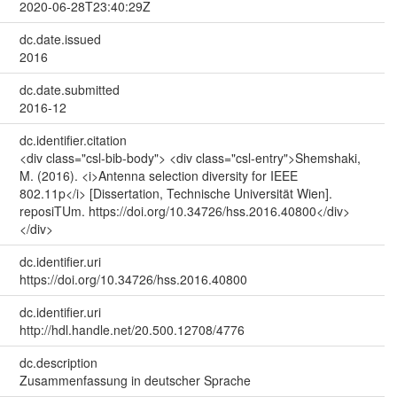
2020-06-28T23:40:29Z
dc.date.issued
2016
dc.date.submitted
2016-12
dc.identifier.citation
<div class="csl-bib-body"> <div class="csl-entry">Shemshaki,
M. (2016). <i>Antenna selection diversity for IEEE
802.11p</i> [Dissertation, Technische Universität Wien].
reposiTUm. https://doi.org/10.34726/hss.2016.40800</div>
</div>
dc.identifier.uri
https://doi.org/10.34726/hss.2016.40800
dc.identifier.uri
http://hdl.handle.net/20.500.12708/4776
dc.description
Zusammenfassung in deutscher Sprache