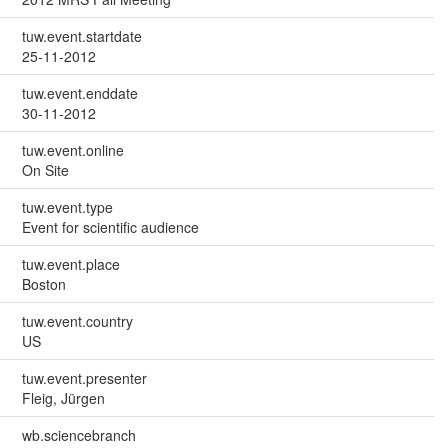
tuw.event.startdate
25-11-2012
tuw.event.enddate
30-11-2012
tuw.event.online
On Site
tuw.event.type
Event for scientific audience
tuw.event.place
Boston
tuw.event.country
US
tuw.event.presenter
Fleig, Jürgen
wb.sciencebranch