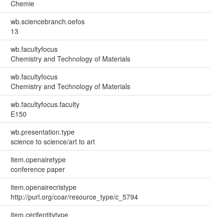
Chemie
wb.sciencebranch.oefos
13
wb.facultyfocus
Chemistry and Technology of Materials
wb.facultyfocus
Chemistry and Technology of Materials
wb.facultyfocus.faculty
E150
wb.presentation.type
science to science/art to art
item.openairetype
conference paper
item.openairecristype
http://purl.org/coar/resource_type/c_5794
item.cerifentitytype