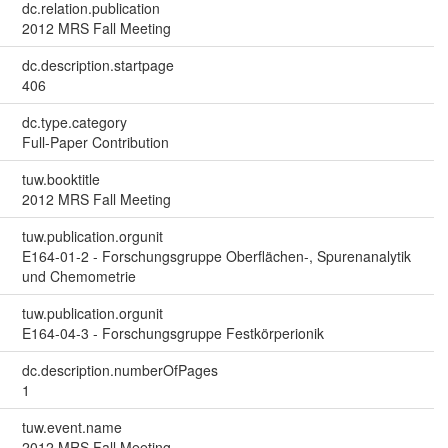
dc.relation.publication
2012 MRS Fall Meeting
dc.description.startpage
406
dc.type.category
Full-Paper Contribution
tuw.booktitle
2012 MRS Fall Meeting
tuw.publication.orgunit
E164-01-2 - Forschungsgruppe Oberflächen-, Spurenanalytik
und Chemometrie
tuw.publication.orgunit
E164-04-3 - Forschungsgruppe Festkörperionik
dc.description.numberOfPages
1
tuw.event.name
2012 MRS Fall Meeting