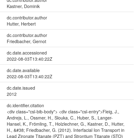
dc.contributor.author
Kastner, Dominik
dc.contributor.author
Hutter, Herbert
dc.contributor.author
Friedbacher, Gernot
dc.date.accessioned
2022-08-03T13:40:22Z
dc.date.available
2022-08-03T13:40:22Z
dc.date.issued
2012
dc.identifier.citation
<div class="csl-bib-body"> <div class="csl-entry">Fleig, J.,
Andrejs, L., Ossmer, H., Slouka, C., Huber, S., Langer-
Hansel, K., Frömling, T., Holzlechner, G., Kastner, D., Hutter,
H., &#38; Friedbacher, G. (2012). Interfacial Ion Transport in
Lead Zironate Titanate (PZT) and Strontium Titanate (STO)