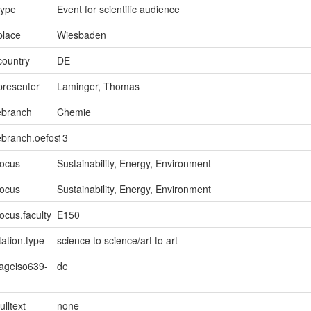
type
Event for scientific audience
place
Wiesbaden
country
DE
presenter
Laminger, Thomas
ebranch
Chemie
ebranch.oefos
13
focus
Sustainability, Energy, Environment
focus
Sustainability, Energy, Environment
ocus.faculty
E150
ation.type
science to science/art to art
uageiso639-
de
ulltext
none