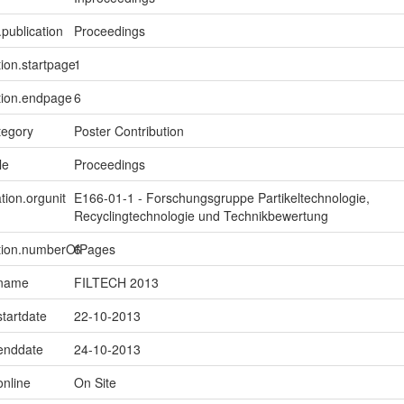
.publication
Proceedings
tion.startpage
1
tion.endpage
6
tegory
Poster Contribution
le
Proceedings
tion.orgunit
E166-01-1 - Forschungsgruppe Partikeltechnologie,
Recyclingtechnologie und Technikbewertung
ption.numberOfPages
6
.name
FILTECH 2013
startdate
22-10-2013
.enddate
24-10-2013
online
On Site