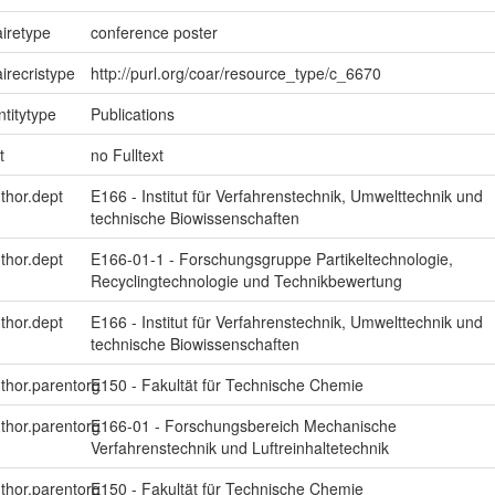
iretype
conference poster
irecristype
http://purl.org/coar/resource_type/c_6670
ntitytype
Publications
t
no Fulltext
uthor.dept
E166 - Institut für Verfahrenstechnik, Umwelttechnik und
technische Biowissenschaften
uthor.dept
E166-01-1 - Forschungsgruppe Partikeltechnologie,
Recyclingtechnologie und Technikbewertung
uthor.dept
E166 - Institut für Verfahrenstechnik, Umwelttechnik und
technische Biowissenschaften
uthor.parentorg
E150 - Fakultät für Technische Chemie
uthor.parentorg
E166-01 - Forschungsbereich Mechanische
Verfahrenstechnik und Luftreinhaltetechnik
uthor.parentorg
E150 - Fakultät für Technische Chemie