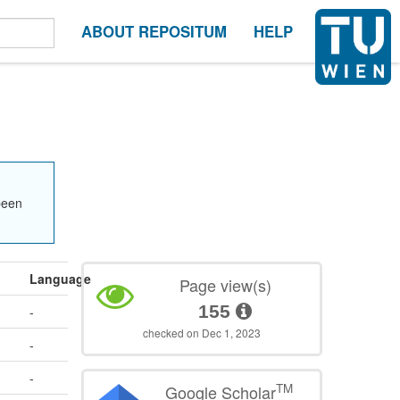
ABOUT REPOSITUM
HELP
been
Language
Page view(s)
155
-
checked on Dec 1, 2023
-
-
TM
Google Scholar