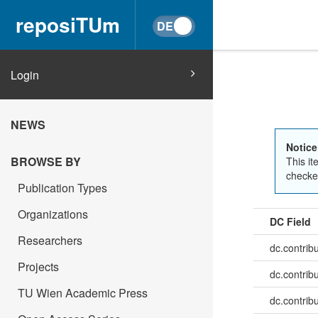
reposiTUm
Login
NEWS
Notice
BROWSE BY
This it
checked
Publication Types
Organizations
DC Field
Researchers
dc.contrib
Projects
dc.contrib
TU Wien Academic Press
dc.contrib