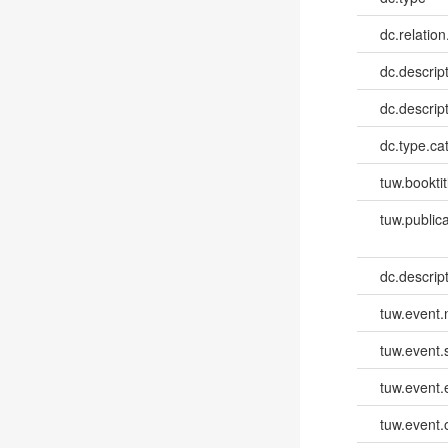
dc.relation
dc.descrip
dc.descrip
dc.type.ca
tuw.booktit
tuw.publica
dc.descri
tuw.event
tuw.event.
tuw.event
tuw.event.