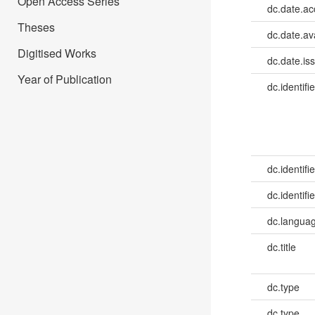
Open Access Series
dc.date.a
Theses
dc.date.av
Digitised Works
dc.date.is
Year of Publication
dc.identifie
dc.identifie
dc.identifie
dc.languag
dc.title
dc.type
dc.type