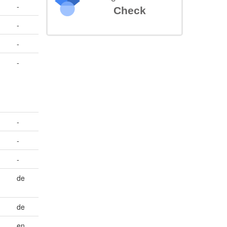
-
Check
-
-
-
-
-
-
de
de
en