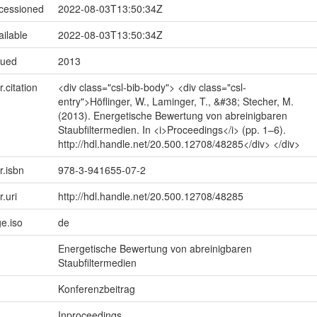
ccessioned
2022-08-03T13:50:34Z
ailable
2022-08-03T13:50:34Z
sued
2013
r.citation
<div class="csl-bib-body"> <div class="csl-
entry">Höflinger, W., Laminger, T., &#38; Stecher, M.
(2013). Energetische Bewertung von abreinigbaren
Staubfiltermedien. In <i>Proceedings</i> (pp. 1–6).
http://hdl.handle.net/20.500.12708/48285</div> </div>
r.isbn
978-3-941655-07-2
r.uri
http://hdl.handle.net/20.500.12708/48285
e.iso
de
Energetische Bewertung von abreinigbaren
Staubfiltermedien
Konferenzbeitrag
Inproceedings