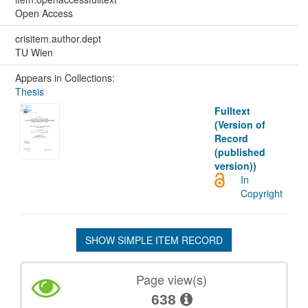
Open Access
crisitem.author.dept
TU Wien
Appears in Collections:
Thesis
Fulltext
(Version of
Record
(published
version))
In
Copyright
SHOW SIMPLE ITEM RECORD
Page view(s)
638