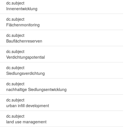
dc.subject
Innenentwicklung
dc.subject
Flächenmonitoring
dc.subject
Bauflächenreserven
dc.subject
Verdichtungspotential
dc.subject
Siedlungsverdichtung
dc.subject
nachhaltige Siedlungsentwicklung
dc.subject
urban infill development
dc.subject
land use management