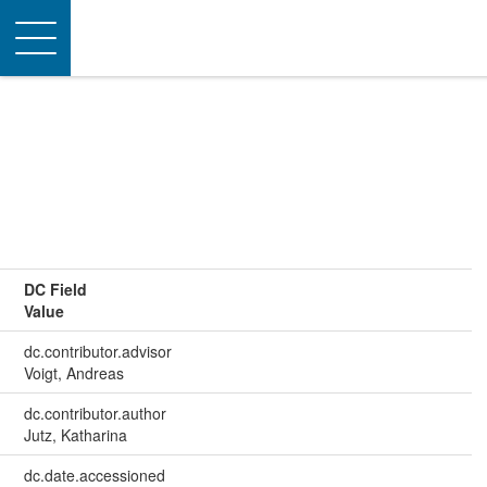
Toggle
navigation
DC Field
Value
dc.contributor.advisor
Voigt, Andreas
dc.contributor.author
Jutz, Katharina
dc.date.accessioned