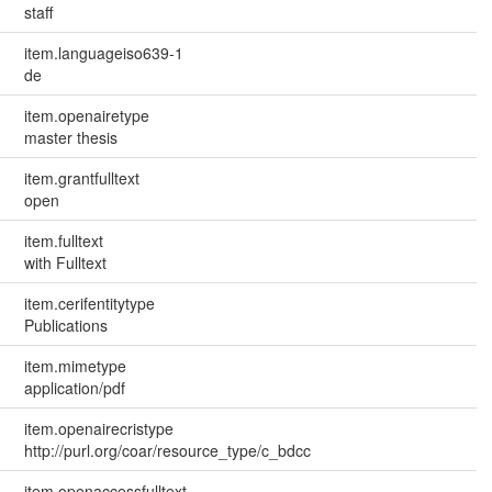
staff
item.languageiso639-1
de
item.openairetype
master thesis
item.grantfulltext
open
item.fulltext
with Fulltext
item.cerifentitytype
Publications
item.mimetype
application/pdf
item.openairecristype
http://purl.org/coar/resource_type/c_bdcc
item.openaccessfulltext