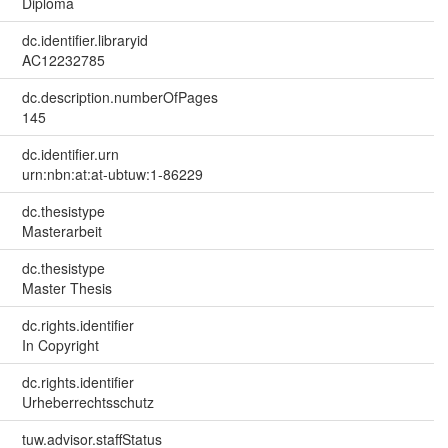
Diploma
dc.identifier.libraryid
AC12232785
dc.description.numberOfPages
145
dc.identifier.urn
urn:nbn:at:at-ubtuw:1-86229
dc.thesistype
Masterarbeit
dc.thesistype
Master Thesis
dc.rights.identifier
In Copyright
dc.rights.identifier
Urheberrechtsschutz
tuw.advisor.staffStatus