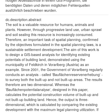
nötigen Arbeitsschritte in einem GIS-Programm, die
benötigten Daten und deren möglichen Fehlerquellen
ausführlich beschrieben wurden.
dc.description.abstract
The soil is a valuable resource for humans, animals and
plants. However, through progressive land use, urban sprawl
and soil sealing this resource is increasingly consumed.
Therefore, an important task of spatial planning, confirmed
by the objectives formulated in the spatial planning laws, is a
sustainable settlement development.The aim of this work is
to design a GIS-based analysis for identifying existing
potentials of building land, demonstrated using the
municipality of Feldkirch in Vorarlberg (Austria) as an
example. Since 2001, the Government of Vorarlberg regularly
conducts an analysis - called 'Bauflächenreservenerhebung' -
to survey both the built-up and not built-up areas. The results
therefore are two dimensional. Whereas the
'Bauflächenpotentialanalyse', designed in this paper,
calculates the potential construction volume of built-up and
not built-up building land. Hence, the output is three-
dimensional, which is calculated by comparing the existing
development with the maximum legal planning utilization. If