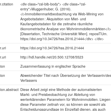
r.citation
<div class="csl-bib-body"> <div class="csl-
entry">Muggenhuber, G. (2016).
<i>Immobilienmarktbeobachtung via Web-Mining von
Angebotsdaten : Akquisition von Miet- und
Kaufangebotsdaten für die zeitnahe räumliche
ökonometrische Analyse von Wohnimmobilienmärkten</i>
[Dissertation, Technische Universität Wien]. reposiTUm.
https://doi.org/10.34726/hss.2016.21444</div> </div>
r.uri
https://doi.org/10.34726/hss.2016.21444
r.uri
http://hdl.handle.net/20.500.12708/5523
tion
Zusammenfassung in englischer Sprache
tion
Abweichender Titel nach Übersetzung der Verfasserin/de
Verfassers
tion.abstract
Diese Arbeit zeigt eine Methode der automatisierten
Markt- und Preisbeobachtung zur Ableitung von
werterklärenden Parametern für Wohnimmobilien. Liegen
diese Parameter zeitnah vor, so können sie sowohl als
Entscheidungsgrundlage im Einzelfall dienen, als auch