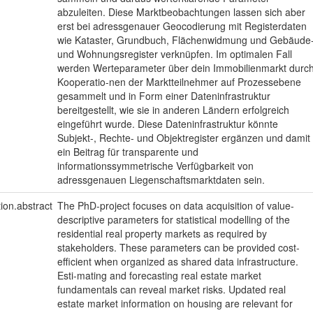
abzuleiten. Diese Marktbeobachtungen lassen sich aber
erst bei adressgenauer Geocodierung mit Registerdaten
wie Kataster, Grundbuch, Flächenwidmung und Gebäude
und Wohnungsregister verknüpfen. Im optimalen Fall
werden Werteparameter über dein Immobilienmarkt durc
Kooperatio-nen der Marktteilnehmer auf Prozessebene
gesammelt und in Form einer Dateninfrastruktur
bereitgestellt, wie sie in anderen Ländern erfolgreich
eingeführt wurde. Diese Dateninfrastruktur könnte
Subjekt-, Rechte- und Objektregister ergänzen und damit
ein Beitrag für transparente und
informationssymmetrische Verfügbarkeit von
adressgenauen Liegenschaftsmarktdaten sein.
tion.abstract
The PhD-project focuses on data acquisition of value-
descriptive parameters for statistical modelling of the
residential real property markets as required by
stakeholders. These parameters can be provided cost-
efficient when organized as shared data infrastructure.
Esti-mating and forecasting real estate market
fundamentals can reveal market risks. Updated real
estate market information on housing are relevant for