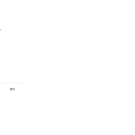
-
h
en