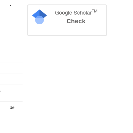
-
TM
Google Scholar
Check
-
-
-
s
-
de