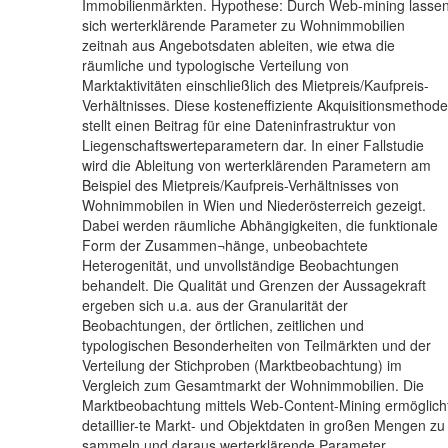
Immobilienmärkten. Hypothese: Durch Web-mining lasse
sich werterklärende Parameter zu Wohnimmobilien
zeitnah aus Angebotsdaten ableiten, wie etwa die
räumliche und typologische Verteilung von
Marktaktivitäten einschließlich des Mietpreis/Kaufpreis-
Verhältnisses. Diese kosteneffiziente Akquisitionsmethode
stellt einen Beitrag für eine Dateninfrastruktur von
Liegenschaftswerteparametern dar. In einer Fallstudie
wird die Ableitung von werterklärenden Parametern am
Beispiel des Mietpreis/Kaufpreis-Verhältnisses von
Wohnimmobilen in Wien und Niederösterreich gezeigt.
Dabei werden räumliche Abhängigkeiten, die funktionale
Form der Zusammen¬hänge, unbeobachtete
Heterogenität, und unvollständige Beobachtungen
behandelt. Die Qualität und Grenzen der Aussagekraft
ergeben sich u.a. aus der Granularität der
Beobachtungen, der örtlichen, zeitlichen und
typologischen Besonderheiten von Teilmärkten und der
Verteilung der Stichproben (Marktbeobachtung) im
Vergleich zum Gesamtmarkt der Wohnimmobilien. Die
Marktbeobachtung mittels Web-Content-Mining ermöglich
detaillier-te Markt- und Objektdaten in großen Mengen zu
sammeln und daraus werterklärende Parameter