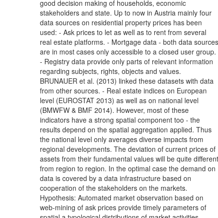
good decision making of households, economic
stakeholders and state. Up to now in Austria mainly four
data sources on residential property prices has been
used: - Ask prices to let as well as to rent from several
real estate platforms. - Mortgage data - both data source
are in most cases only accessible to a closed user group.
- Registry data provide only parts of relevant information
regarding subjects, rights, objects and values.
BRUNAUER et al. (2013) linked these datasets with data
from other sources. - Real estate indices on European
level (EUROSTAT 2013) as well as on national level
(BMWFW & BMF 2014). However, most of these
indicators have a strong spatial component too - the
results depend on the spatial aggregation applied. Thus
the national level only averages diverse impacts from
regional developments. The deviation of current prices of
assets from their fundamental values will be quite differen
from region to region. In the optimal case the demand on
data is covered by a data infrastructure based on
cooperation of the stakeholders on the markets.
Hypothesis: Automated market observation based on
web-mining of ask prices provide timely parameters of
spatial a typological distributions of market activities