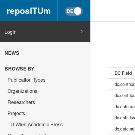
reposiTUm
Login
NEWS
BROWSE BY
DC Field
Publication Types
dc.contribu
Organizations
dc.contrib
Researchers
dc.date.a
Projects
dc.date.is
TU Wien Academic Press
dc.date.su