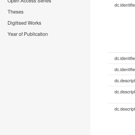
Open Access Series
dc.identifie
Theses
Digitised Works
Year of Publication
dc.identifie
dc.identifie
dc.descrip
dc.descrip
dc.descrip