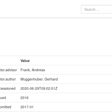
Value
tor.advisor
Frank, Andreas
utor.author
Muggenhuber, Gerhard
ccessioned
2020-06-29T09:02:01Z
sued
2016
bmitted
2017-01