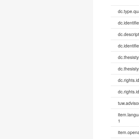
dc.type.qua
dc.identifie
dc.descri
dc.identifi
dc.thesist
dc.thesist
dc.rights.id
dc.rights.id
tuw.advisor
item.lang
1
item.opena