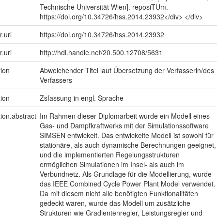
Technische Universität Wien]. reposiTUm.
https://doi.org/10.34726/hss.2014.23932</div> </div>
r.uri
https://doi.org/10.34726/hss.2014.23932
r.uri
http://hdl.handle.net/20.500.12708/5631
tion
Abweichender Titel laut Übersetzung der Verfasserin/des
Verfassers
tion
Zsfassung in engl. Sprache
tion.abstract
Im Rahmen dieser Diplomarbeit wurde ein Modell eines
Gas- und Dampfkraftwerks mit der Simulationssoftware
SIMSEN entwickelt. Das entwickelte Modell ist sowohl für
stationäre, als auch dynamische Berechnungen geeignet,
und die implementierten Regelungsstrukturen
ermöglichen Simulationen im Insel- als auch im
Verbundnetz. Als Grundlage für die Modellierung, wurde
das IEEE Combined Cycle Power Plant Model verwendet.
Da mit diesem nicht alle benötigten Funktionalitäten
gedeckt waren, wurde das Modell um zusätzliche
Strukturen wie Gradientenregler, Leistungsregler und