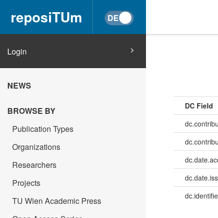
reposiTUm
Login
NEWS
DC Field
BROWSE BY
dc.contribu
Publication Types
dc.contrib
Organizations
dc.date.a
Researchers
dc.date.is
Projects
dc.identifie
TU Wien Academic Press