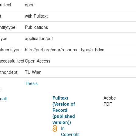
ulltext
open
t
with Fulltext
ntitytype
Publications
type
application/pdf
irecristype
http://purl.org/coar/resource_type/c_bdcc
ccessfulltext
Open Access
uthor.dept
TU Wien
Thesis
:
Fulltext
Adobe
(Version of
PDF
Record
(published
version))
In
Copyright