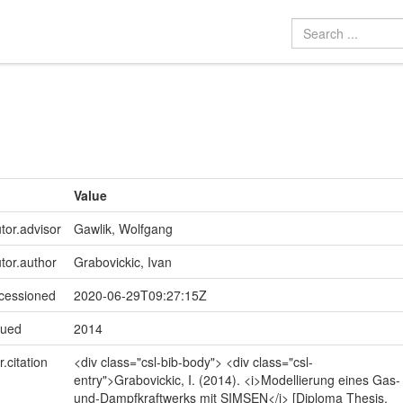
Value
tor.advisor
Gawlik, Wolfgang
utor.author
Grabovickic, Ivan
ccessioned
2020-06-29T09:27:15Z
sued
2014
r.citation
<div class="csl-bib-body"> <div class="csl-
entry">Grabovickic, I. (2014). <i>Modellierung eines Gas-
und-Dampfkraftwerks mit SIMSEN</i> [Diploma Thesis,