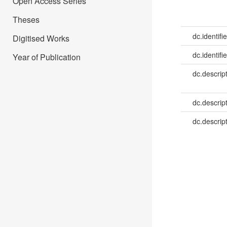
Open Access Series
Theses
dc.identifie
Digitised Works
dc.identifie
Year of Publication
dc.descrip
dc.descrip
dc.descrip