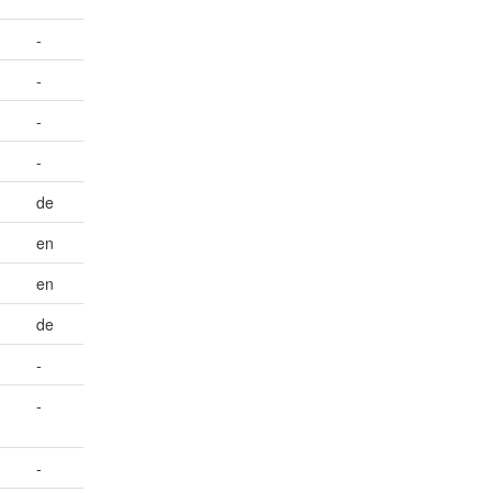
-
-
-
-
de
en
en
de
-
-
-