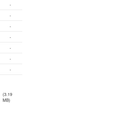
-
-
-
-
-
-
-
(3.19
MB)