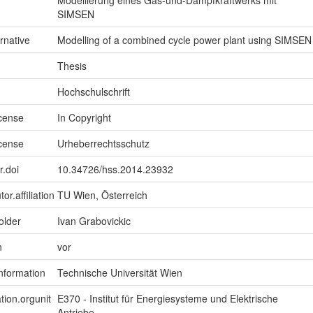
SIMSEN
ernative
Modelling of a combined cycle power plant using SIMSEN
Thesis
Hochschulschrift
icense
In Copyright
icense
Urheberrechtsschutz
r.doi
10.34726/hss.2014.23932
or.affiliation
TU Wien, Österreich
older
Ivan Grabovickic
n
vor
information
Technische Universität Wien
tion.orgunit
E370 - Institut für Energiesysteme und Elektrische
Antriebe