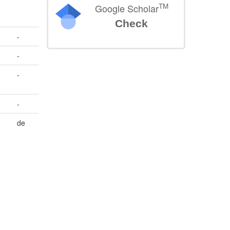
TM
Google Scholar
Check
-
-
-
-
de