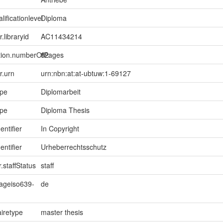
lificationlevel
Diploma
r.libraryid
AC11434214
ption.numberOfPages
82
er.urn
urn:nbn:at:at-ubtuw:1-69127
ype
Diplomarbeit
ype
Diploma Thesis
entifier
In Copyright
entifier
Urheberrechtsschutz
.staffStatus
staff
uageiso639-
de
iretype
master thesis