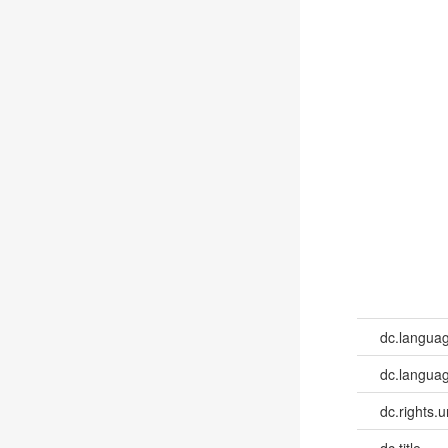
dc.langua
dc.languag
dc.rights.u
dc.title