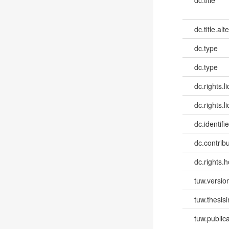
dc.title.alt
dc.type
dc.type
dc.rights.l
dc.rights.l
dc.identifie
dc.contribut
dc.rights.h
tuw.versio
tuw.thesis
tuw.publica