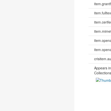
item.grantf
item.fulltex
item.cerife
item.mime
item.opena
item.opena
crisitem.a
Appears in
Collections