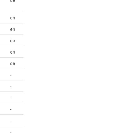
en
en
de
en
de
-
-
-
-
-
-