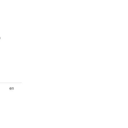
d
n
en