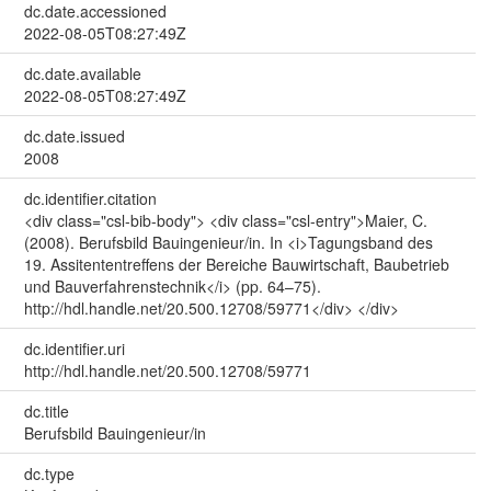
dc.date.accessioned
2022-08-05T08:27:49Z
dc.date.available
2022-08-05T08:27:49Z
dc.date.issued
2008
dc.identifier.citation
<div class="csl-bib-body"> <div class="csl-entry">Maier, C.
(2008). Berufsbild Bauingenieur/in. In <i>Tagungsband des
19. Assitententreffens der Bereiche Bauwirtschaft, Baubetrieb
und Bauverfahrenstechnik</i> (pp. 64–75).
http://hdl.handle.net/20.500.12708/59771</div> </div>
dc.identifier.uri
http://hdl.handle.net/20.500.12708/59771
dc.title
Berufsbild Bauingenieur/in
dc.type