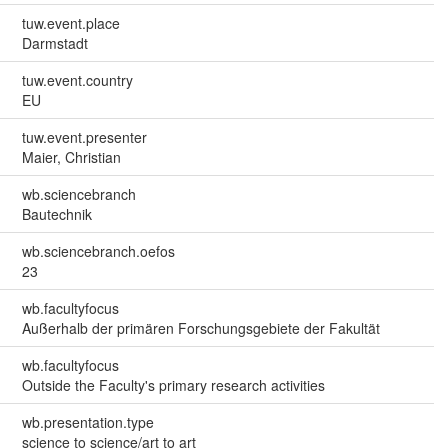
tuw.event.place
Darmstadt
tuw.event.country
EU
tuw.event.presenter
Maier, Christian
wb.sciencebranch
Bautechnik
wb.sciencebranch.oefos
23
wb.facultyfocus
Außerhalb der primären Forschungsgebiete der Fakultät
wb.facultyfocus
Outside the Faculty's primary research activities
wb.presentation.type
science to science/art to art