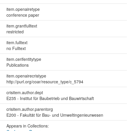
item.openairetype
conference paper
item.grantfulltext
restricted
item.fulltext
no Fulltext
item.cerifentitytype
Publications
item.openairecristype
http://purl.org/coar/resource_type/c_5794
crisitem.author.dept
E235 - Institut für Baubetrieb und Bauwirtschaft
crisitem.author.parentorg
E200 - Fakultät für Bau- und Umweltingenieurwesen
Appears in Collections: