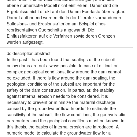
ebene numerische Modell nicht einfließen. Daher sind die
Ergebnisse nicht direkt auf den Damm Eberlaste übertragbar.
Darauf aufbauend werden die in der Literatur vorhandenen
Suffosions- und Erosionskriterien am Beispiel eines
repräsentativen Querschnitts angewandt. Die
Einflussfaktoren auf die Verfahren sowie deren Grenzen
werden aufgezeigt.
dc.description.abstract
In the past it has been found that sealings of the subsoil
below dams are not always possible. In case of difficult or
complex geological conditions, flow around the dam cannot
be excluded. If there is flow around the dam sealing, the
geological conditions of the subsoil are important for the
safety of the dam construction. In particular, the stability
against internal erosion needs to be considered. It is
necessary to prevent or minimize the material discharge
caused by the groundwater flow. In order to estimate the
sensitivity of the subsoil, the flow conditions, the geohydraulic
parameters, and the geological conditions must be known. In
this thesis, the basics of internal erosion are introduced. A
numeric model to calculate the groundwater flow for a