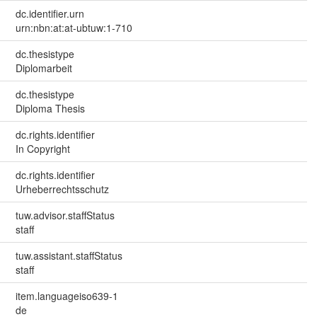
dc.identifier.urn
urn:nbn:at:at-ubtuw:1-710
dc.thesistype
Diplomarbeit
dc.thesistype
Diploma Thesis
dc.rights.identifier
In Copyright
dc.rights.identifier
Urheberrechtsschutz
tuw.advisor.staffStatus
staff
tuw.assistant.staffStatus
staff
item.languageiso639-1
de