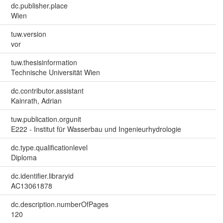
dc.publisher.place
Wien
tuw.version
vor
tuw.thesisinformation
Technische Universität Wien
dc.contributor.assistant
Kainrath, Adrian
tuw.publication.orgunit
E222 - Institut für Wasserbau und Ingenieurhydrologie
dc.type.qualificationlevel
Diploma
dc.identifier.libraryid
AC13061878
dc.description.numberOfPages
120