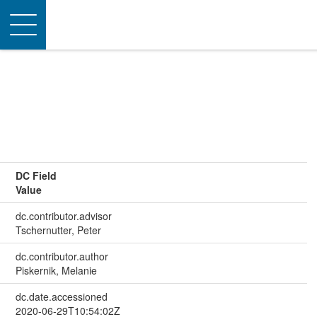
Toggle
navigation
DC Field
Value
dc.contributor.advisor
Tschernutter, Peter
dc.contributor.author
Piskernik, Melanie
dc.date.accessioned
2020-06-29T10:54:02Z