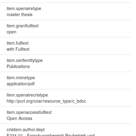
item.openairetype
master thesis
item.grantfulltext
open
item.fulltext
with Fulltext
item.cerifentitytype
Publications
item.mimetype
application/pdf
item.openairecristype
http://purl.org/coar/resource_type/c_bdcc
item.openaccessfulltext
Open Access
crisitem.author.dept
E234-01 - Forschungsbereich Baubetrieb und