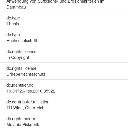
Anwendung von Suffosions- und Erosionskriterien im
Dammbau
dc.type
Thesis
dc.type
Hochschulschrift
dc.rights.license
In Copyright
dc.rights.license
Urheberrechtsschutz
dc.identifier.doi
10.34726/hss.2016.35922
dc.contributor.affiliation
TU Wien, Österreich
dc.rights.holder
Melanie Piskernik