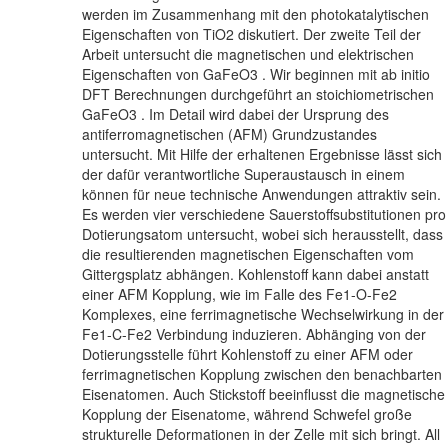
werden im Zusammenhang mit den photokatalytischen
Eigenschaften von TiO2 diskutiert. Der zweite Teil der
Arbeit untersucht die magnetischen und elektrischen
Eigenschaften von GaFeO3 . Wir beginnen mit ab initio
DFT Berechnungen durchgeführt an stoichiometrischen
GaFeO3 . Im Detail wird dabei der Ursprung des
antiferromagnetischen (AFM) Grundzustandes
untersucht. Mit Hilfe der erhaltenen Ergebnisse lässt sich
der dafür verantwortliche Superaustausch in einem
können für neue technische Anwendungen attraktiv sein.
Es werden vier verschiedene Sauerstoffsubstitutionen pro
Dotierungsatom untersucht, wobei sich herausstellt, dass
die resultierenden magnetischen Eigenschaften vom
Gittergsplatz abhängen. Kohlenstoff kann dabei anstatt
einer AFM Kopplung, wie im Falle des Fe1-O-Fe2
Komplexes, eine ferrimagnetische Wechselwirkung in der
Fe1-C-Fe2 Verbindung induzieren. Abhänging von der
Dotierungsstelle führt Kohlenstoff zu einer AFM oder
ferrimagnetischen Kopplung zwischen den benachbarten
Eisenatomen. Auch Stickstoff beeinflusst die magnetische
Kopplung der Eisenatome, während Schwefel große
strukturelle Deformationen in der Zelle mit sich bringt. All