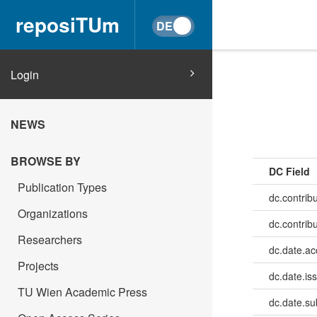
reposiTUm
Login
NEWS
BROWSE BY
DC Field
Publication Types
dc.contribu
Organizations
dc.contrib
Researchers
dc.date.a
Projects
dc.date.is
TU Wien Academic Press
dc.date.su