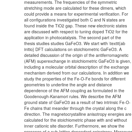
measurements. The frequencies of the symmetric
stretching mode are calculated for these dimers, which
could provide a means for experimental verification. For
all configurations investigated both C and N states are
found inside the TiO2 gap. These new electronic states
are discussed with respect to tuning doped TiO2 for the
application in photocatalysis. The second part of the
thesis studies studies GaFeO3. We start with \textit{ab
initio} DFT calculations on stoichiometric GaFeO3. A
detailed discussion of the origin of the antiferromagnetic
(AFM) superexchange in stoichiometric GaFeO3 is given,
including a molecular orbital description of the exchange
mechanism derived from our calculations. In addition we
study the properties of the Fe-O-Fe bonds for different
geometries to underline the angle and distance
dependence of the AFM coupling as formulated in the
Goodenough-Kanamori rules. We describe the AFM
ground state of GaFeO3 as a result of two intrinsic Fe-O-
Fe chains that meander through the crystal along the c
direction. The magnetocrystalline anisotropy energies are
calculated for the stoichiometric phase with and without
inner cationic site disorder. Furthermore, we show the
presence of a sub-lattice dependent anisotropy. Moreover