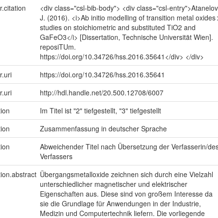
r.citation
<div class="csl-bib-body"> <div class="csl-entry">Atanelov
J. (2016). <i>Ab initio modelling of transition metal oxides 
studies on stoichiometric and substituted TiO2 and
GaFeO3</i> [Dissertation, Technische Universität Wien].
reposiTUm.
https://doi.org/10.34726/hss.2016.35641</div> </div>
r.uri
https://doi.org/10.34726/hss.2016.35641
r.uri
http://hdl.handle.net/20.500.12708/6007
tion
Im Titel ist "2" tiefgestellt, "3" tiefgestellt
tion
Zusammenfassung in deutscher Sprache
tion
Abweichender Titel nach Übersetzung der Verfasserin/de
Verfassers
tion.abstract
Übergangsmetalloxide zeichnen sich durch eine Vielzahl
unterschiedlicher magnetischer und elektrischer
Eigenschaften aus. Diese sind von großem Interesse da
sie die Grundlage für Anwendungen in der Industrie,
Medizin und Computertechnik liefern. Die vorliegende