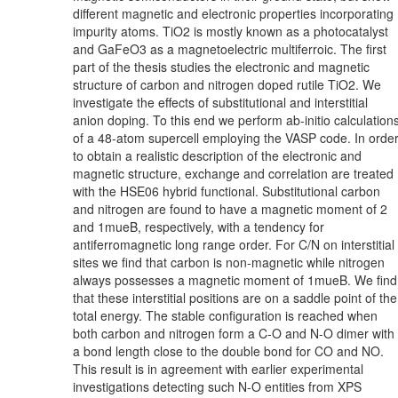
different magnetic and electronic properties incorporating
impurity atoms. TiO2 is mostly known as a photocatalyst
and GaFeO3 as a magnetoelectric multiferroic. The first
part of the thesis studies the electronic and magnetic
structure of carbon and nitrogen doped rutile TiO2. We
investigate the effects of substitutional and interstitial
anion doping. To this end we perform ab-initio calculation
of a 48-atom supercell employing the VASP code. In orde
to obtain a realistic description of the electronic and
magnetic structure, exchange and correlation are treated
with the HSE06 hybrid functional. Substitutional carbon
and nitrogen are found to have a magnetic moment of 2
and 1mueB, respectively, with a tendency for
antiferromagnetic long range order. For C/N on interstitial
sites we find that carbon is non-magnetic while nitrogen
always possesses a magnetic moment of 1mueB. We find
that these interstitial positions are on a saddle point of the
total energy. The stable configuration is reached when
both carbon and nitrogen form a C-O and N-O dimer with
a bond length close to the double bond for CO and NO.
This result is in agreement with earlier experimental
investigations detecting such N-O entities from XPS