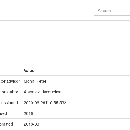
Value
tor.advisor
Mohn, Peter
utor.author
Atanelov, Jacqueline
ccessioned
2020-06-29T10:55:53Z
sued
2016
bmitted
2016-03