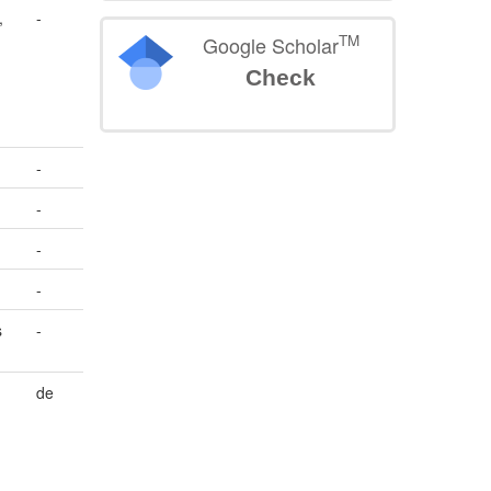
,
-
:
TM
Google Scholar
Check
-
-
-
-
s
-
de