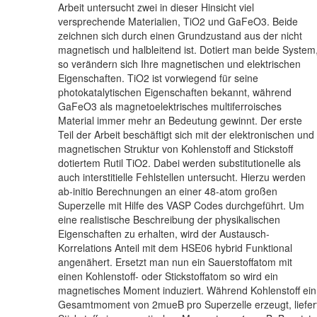
Arbeit untersucht zwei in dieser Hinsicht viel
versprechende Materialien, TiO2 und GaFeO3. Beide
zeichnen sich durch einen Grundzustand aus der nicht
magnetisch und halbleitend ist. Dotiert man beide System
so verändern sich Ihre magnetischen und elektrischen
Eigenschaften. TiO2 ist vorwiegend für seine
photokatalytischen Eigenschaften bekannt, während
GaFeO3 als magnetoelektrisches multiferroisches
Material immer mehr an Bedeutung gewinnt. Der erste
Teil der Arbeit beschäftigt sich mit der elektronischen und
magnetischen Struktur von Kohlenstoff and Stickstoff
dotiertem Rutil TiO2. Dabei werden substitutionelle als
auch interstitielle Fehlstellen untersucht. Hierzu werden
ab-initio Berechnungen an einer 48-atom großen
Superzelle mit Hilfe des VASP Codes durchgeführt. Um
eine realistische Beschreibung der physikalischen
Eigenschaften zu erhalten, wird der Austausch-
Korrelations Anteil mit dem HSE06 hybrid Funktional
angenähert. Ersetzt man nun ein Sauerstoffatom mit
einen Kohlenstoff- oder Stickstoffatom so wird ein
magnetisches Moment induziert. Während Kohlenstoff ein
Gesamtmoment von 2mueB pro Superzelle erzeugt, liefer