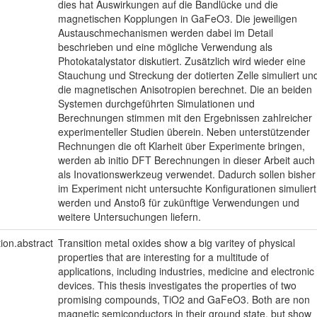
dies hat Auswirkungen auf die Bandlücke und die
magnetischen Kopplungen in GaFeO3. Die jeweiligen
Austauschmechanismen werden dabei im Detail
beschrieben und eine mögliche Verwendung als
Photokatalystator diskutiert. Zusätzlich wird wieder eine
Stauchung und Streckung der dotierten Zelle simuliert un
die magnetischen Anisotropien berechnet. Die an beiden
Systemen durchgeführten Simulationen und
Berechnungen stimmen mit den Ergebnissen zahlreicher
experimenteller Studien überein. Neben unterstützender
Rechnungen die oft Klarheit über Experimente bringen,
werden ab initio DFT Berechnungen in dieser Arbeit auch
als Inovationswerkzeug verwendet. Dadurch sollen bisher
im Experiment nicht untersuchte Konfigurationen simuliert
werden und Anstoß für zukünftige Verwendungen und
weitere Untersuchungen liefern.
tion.abstract
Transition metal oxides show a big varitey of physical
properties that are interesting for a multitude of
applications, including industries, medicine and electronic
devices. This thesis investigates the properties of two
promising compounds, TiO2 and GaFeO3. Both are non
magnetic semiconductors in their ground state, but show