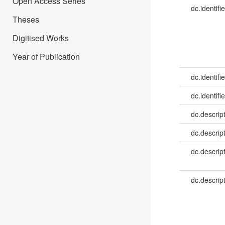
Open Access Series
dc.identifie
Theses
Digitised Works
Year of Publication
dc.identifie
dc.identifie
dc.descrip
dc.descrip
dc.descrip
dc.descrip