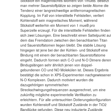
Stickstoff ein magentisches Moment von 1mueB. Besetzt
man mehrer Sauerstoffplätze so zeigen beide Atome die
Tendenz einer langreichweitige antiferromagnetischen
Kopplung. Im Fall von interstitielle Fehlstellen, verliert
Kohlenstoff sein magnetisches Moment, während
Stickstoff weiterhin ein Moment von 1 mueB pro
Superzelle erzeugt. Für die interstitielle Fehlstellen finden
sich zwei Lösungen. Eine beschreibt einen Sattelpunkt au
dem das Fremdatom zwischen den benachbarten Titan
und Sauerstoffatomen liegen bleibt. Die stabile Lösung
hingegen ist jene bei der der Kohlen- und Stickstoff eine
Bindung mit einem der benachbarten Sauerstoffatome
eingeht. Dadurch formen sich C-O und N-O Dimere deren
Bindugslängen sehr ähnlich jenen von doppel-
gebundenen CO und NO Molekülen ist. Dieses Ergebnis
bestätigt die schon in XPS-Experimenten nachgewiesene
N-O Komplexen. Dadurch motiviert wurden die
dazugehörigen symmetrischen
Streckschwingungsfrequenzen ausgerechnet, um eine
zukünftig mögliche experimentelle Verifikation zu
erleichtern. Für alle untersuchten Dotierungskonfiguration
wurden Kohlenstoff und Stickstoff Zustände in der TiO2
Bandlücke gefunden. Diese neu induzierte Zustände