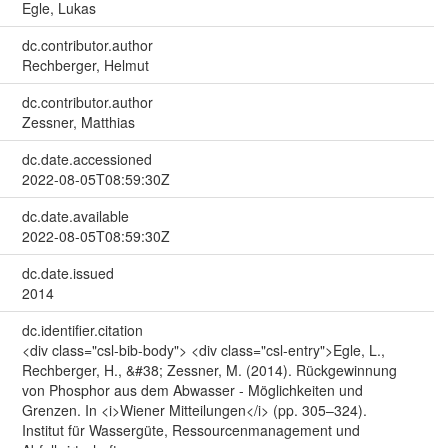
Egle, Lukas
dc.contributor.author
Rechberger, Helmut
dc.contributor.author
Zessner, Matthias
dc.date.accessioned
2022-08-05T08:59:30Z
dc.date.available
2022-08-05T08:59:30Z
dc.date.issued
2014
dc.identifier.citation
<div class="csl-bib-body"> <div class="csl-entry">Egle, L.,
Rechberger, H., &#38; Zessner, M. (2014). Rückgewinnung
von Phosphor aus dem Abwasser - Möglichkeiten und
Grenzen. In <i>Wiener Mitteilungen</i> (pp. 305–324).
Institut für Wassergüte, Ressourcenmanagement und