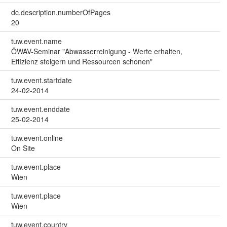
dc.description.numberOfPages
20
tuw.event.name
ÖWAV-Seminar "Abwasserreinigung - Werte erhalten,
Effizienz steigern und Ressourcen schonen"
tuw.event.startdate
24-02-2014
tuw.event.enddate
25-02-2014
tuw.event.online
On Site
tuw.event.place
Wien
tuw.event.place
Wien
tuw.event.country