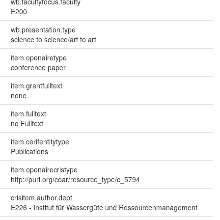
wb.facultyfocus.faculty
E200
wb.presentation.type
science to science/art to art
item.openairetype
conference paper
item.grantfulltext
none
item.fulltext
no Fulltext
item.cerifentitytype
Publications
item.openairecristype
http://purl.org/coar/resource_type/c_5794
crisitem.author.dept
E226 - Institut für Wassergüte und Ressourcenmanagement