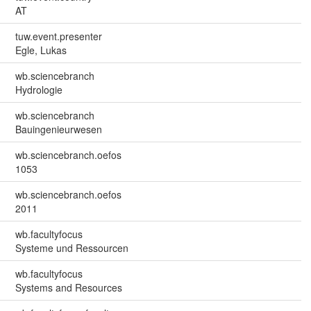
AT
tuw.event.presenter
Egle, Lukas
wb.sciencebranch
Hydrologie
wb.sciencebranch
Bauingenieurwesen
wb.sciencebranch.oefos
1053
wb.sciencebranch.oefos
2011
wb.facultyfocus
Systeme und Ressourcen
wb.facultyfocus
Systems and Resources