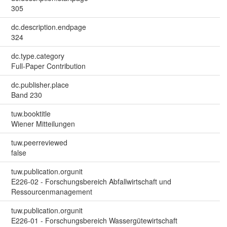
305
dc.description.endpage
324
dc.type.category
Full-Paper Contribution
dc.publisher.place
Band 230
tuw.booktitle
Wiener Mitteilungen
tuw.peerreviewed
false
tuw.publication.orgunit
E226-02 - Forschungsbereich Abfallwirtschaft und
Ressourcenmanagement
tuw.publication.orgunit
E226-01 - Forschungsbereich Wassergütewirtschaft