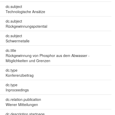
dc.subject
Technologische Ansätze
dc.subject
Rückgewinnungspotential
dc.subject
Schwermetalle
dc.title
Rückgewinnung von Phosphor aus dem Abwasser -
Möglichkeiten und Grenzen
dc.type
Konferenzbeitrag
dc.type
Inproceedings
dc.relation.publication
Wiener Mitteilungen
dc.description.startpage