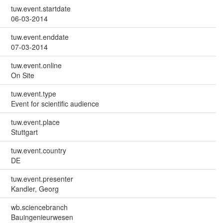
tuw.event.startdate
06-03-2014
tuw.event.enddate
07-03-2014
tuw.event.online
On Site
tuw.event.type
Event for scientific audience
tuw.event.place
Stuttgart
tuw.event.country
DE
tuw.event.presenter
Kandler, Georg
wb.sciencebranch
Bauingenieurwesen