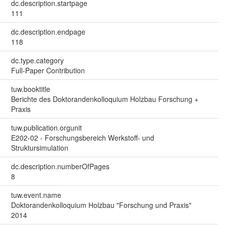
dc.description.startpage
111
dc.description.endpage
118
dc.type.category
Full-Paper Contribution
tuw.booktitle
Berichte des Doktorandenkolloquium Holzbau Forschung +
Praxis
tuw.publication.orgunit
E202-02 - Forschungsbereich Werkstoff- und
Struktursimulation
dc.description.numberOfPages
8
tuw.event.name
Doktorandenkolloquium Holzbau "Forschung und Praxis"
2014