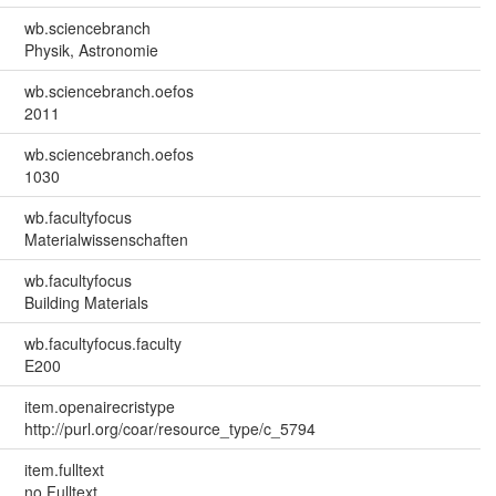
wb.sciencebranch
Physik, Astronomie
wb.sciencebranch.oefos
2011
wb.sciencebranch.oefos
1030
wb.facultyfocus
Materialwissenschaften
wb.facultyfocus
Building Materials
wb.facultyfocus.faculty
E200
item.openairecristype
http://purl.org/coar/resource_type/c_5794
item.fulltext
no Fulltext