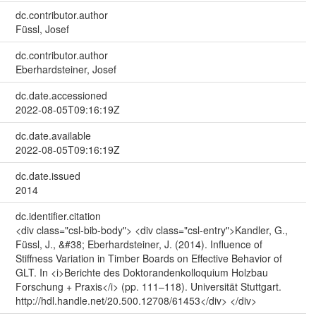
dc.contributor.author
Füssl, Josef
dc.contributor.author
Eberhardsteiner, Josef
dc.date.accessioned
2022-08-05T09:16:19Z
dc.date.available
2022-08-05T09:16:19Z
dc.date.issued
2014
dc.identifier.citation
<div class="csl-bib-body"> <div class="csl-entry">Kandler, G.,
Füssl, J., &#38; Eberhardsteiner, J. (2014). Influence of
Stiffness Variation in Timber Boards on Effective Behavior of
GLT. In <i>Berichte des Doktorandenkolloquium Holzbau
Forschung + Praxis</i> (pp. 111–118). Universität Stuttgart.
http://hdl.handle.net/20.500.12708/61453</div> </div>