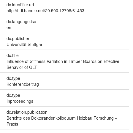
dc.identifier.uri
http://hdl.handle.net/20.500.12708/61453
dc.language.iso
en
dc.publisher
Universität Stuttgart
dc.title
Influence of Stiffness Variation in Timber Boards on Effective
Behavior of GLT
dc.type
Konferenzbeitrag
dc.type
Inproceedings
dc.relation.publication
Berichte des Doktorandenkolloquium Holzbau Forschung +
Praxis