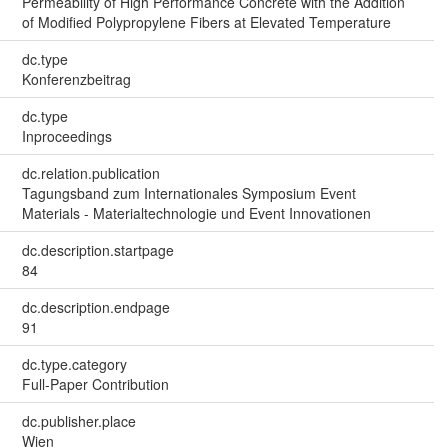
Permeability of High Performance Concrete with the Addition
of Modified Polypropylene Fibers at Elevated Temperature
dc.type
Konferenzbeitrag
dc.type
Inproceedings
dc.relation.publication
Tagungsband zum Internationales Symposium Event
Materials - Materialtechnologie und Event Innovationen
dc.description.startpage
84
dc.description.endpage
91
dc.type.category
Full-Paper Contribution
dc.publisher.place
Wien