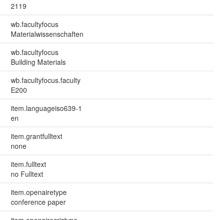
2119
wb.facultyfocus
Materialwissenschaften
wb.facultyfocus
Building Materials
wb.facultyfocus.faculty
E200
item.languageiso639-1
en
item.grantfulltext
none
item.fulltext
no Fulltext
item.openairetype
conference paper