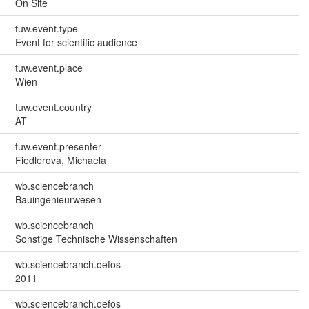
On Site
tuw.event.type
Event for scientific audience
tuw.event.place
Wien
tuw.event.country
AT
tuw.event.presenter
Fiedlerova, Michaela
wb.sciencebranch
Bauingenieurwesen
wb.sciencebranch
Sonstige Technische Wissenschaften
wb.sciencebranch.oefos
2011
wb.sciencebranch.oefos