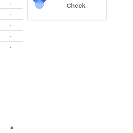
-
Check
-
-
-
-
-
-
de