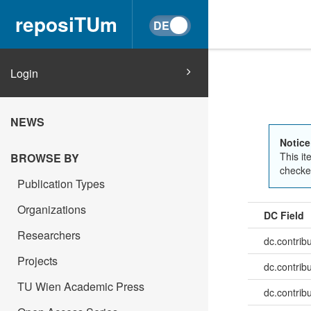
reposiTUm
Login
NEWS
Notice
This it
BROWSE BY
checked
Publication Types
Organizations
DC Field
Researchers
dc.contrib
Projects
dc.contribu
TU Wien Academic Press
dc.contribu