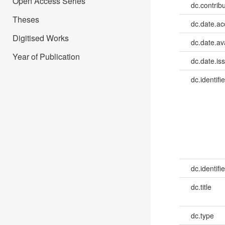
Open Access Series
dc.contribu
Theses
dc.date.a
Digitised Works
dc.date.av
Year of Publication
dc.date.is
dc.identifie
dc.identifie
dc.title
dc.type