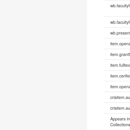
wb.faculty
wb.facultyf
wb.present
item.opena
item.grantf
item.fulltex
item.cerife
item.opena
crisitem.a
crisitem.a
Appears in
Collections