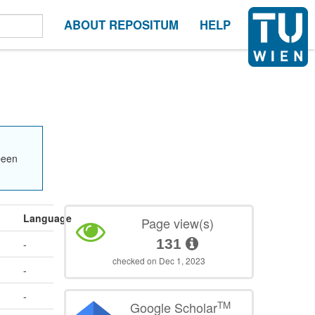
ABOUT REPOSITUM
HELP
been
Language
Page view(s)
131
-
checked on Dec 1, 2023
-
-
TM
Google Scholar