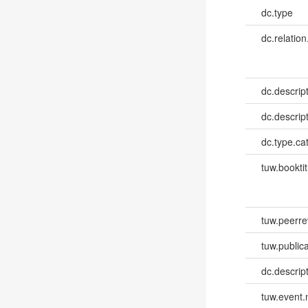
dc.type
dc.relation
dc.descrip
dc.descrip
dc.type.ca
tuw.booktit
tuw.peerr
tuw.publica
dc.descri
tuw.event