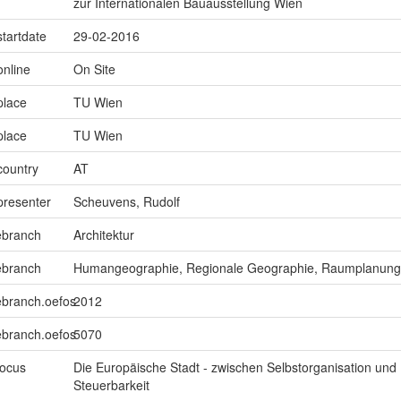
zur Internationalen Bauausstellung Wien
startdate
29-02-2016
online
On Site
place
TU Wien
place
TU Wien
country
AT
presenter
Scheuvens, Rudolf
ebranch
Architektur
ebranch
Humangeographie, Regionale Geographie, Raumplanung
ebranch.oefos
2012
ebranch.oefos
5070
focus
Die Europäische Stadt - zwischen Selbstorganisation und
Steuerbarkeit