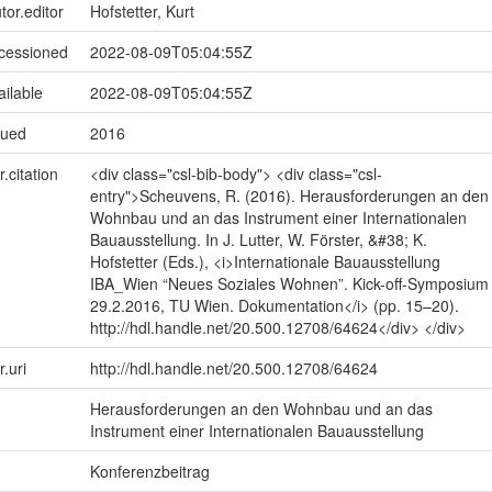
tor.editor
Hofstetter, Kurt
ccessioned
2022-08-09T05:04:55Z
ailable
2022-08-09T05:04:55Z
sued
2016
r.citation
<div class="csl-bib-body"> <div class="csl-
entry">Scheuvens, R. (2016). Herausforderungen an den
Wohnbau und an das Instrument einer Internationalen
Bauausstellung. In J. Lutter, W. Förster, &#38; K.
Hofstetter (Eds.), <i>Internationale Bauausstellung
IBA_Wien “Neues Soziales Wohnen”. Kick-off-Symposium
29.2.2016, TU Wien. Dokumentation</i> (pp. 15–20).
http://hdl.handle.net/20.500.12708/64624</div> </div>
r.uri
http://hdl.handle.net/20.500.12708/64624
Herausforderungen an den Wohnbau und an das
Instrument einer Internationalen Bauausstellung
Konferenzbeitrag