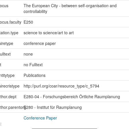
focus
The European City - between self-organisation and
controllability
ocus.faculty
E250
ation.type
science to science/art to art
iretype
conference paper
ulltext
none
t
no Fulltext
ntitytype
Publications
irecristype
http://purl.org/coar/resource_type/c_5794
uthor.dept
E280-04 - Forschungsbereich Örtliche Raumplanung
uthor.parentorg
E280 - Institut für Raumplanung
Conference Paper
: