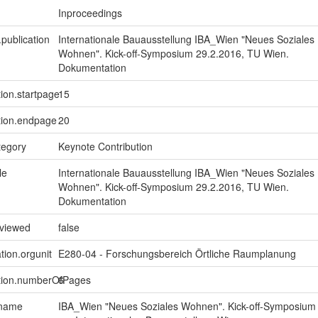
Inproceedings
.publication
Internationale Bauausstellung IBA_Wien "Neues Soziales
Wohnen". Kick-off-Symposium 29.2.2016, TU Wien.
Dokumentation
tion.startpage
15
tion.endpage
20
tegory
Keynote Contribution
le
Internationale Bauausstellung IBA_Wien "Neues Soziales
Wohnen". Kick-off-Symposium 29.2.2016, TU Wien.
Dokumentation
eviewed
false
tion.orgunit
E280-04 - Forschungsbereich Örtliche Raumplanung
ption.numberOfPages
6
.name
IBA_Wien "Neues Soziales Wohnen". Kick-off-Symposium