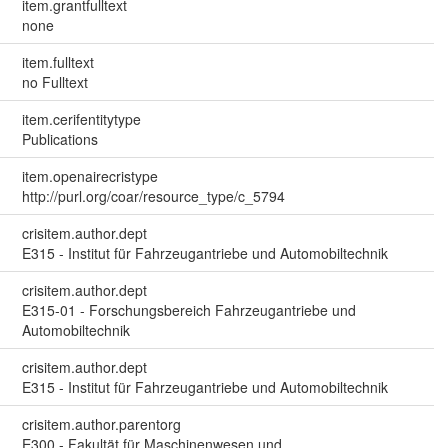
item.grantfulltext
none
item.fulltext
no Fulltext
item.cerifentitytype
Publications
item.openairecristype
http://purl.org/coar/resource_type/c_5794
crisitem.author.dept
E315 - Institut für Fahrzeugantriebe und Automobiltechnik
crisitem.author.dept
E315-01 - Forschungsbereich Fahrzeugantriebe und
Automobiltechnik
crisitem.author.dept
E315 - Institut für Fahrzeugantriebe und Automobiltechnik
crisitem.author.parentorg
E300 - Fakultät für Maschinenwesen und