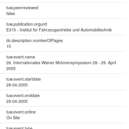
tuw.peerreviewed
false
tuw.publication.orgunit
E315 - Institut für Fahrzeugantriebe und Automobiltechnik
dc.description.numberOfPages
15
tuw.event.name
26. Internationales Wiener Motorensymposium 28.- 29. April
2005
tuw.event.startdate
28-04-2005
tuw.event.enddate
29-04-2005
tuw.event.online
On Site
tuw.event.type