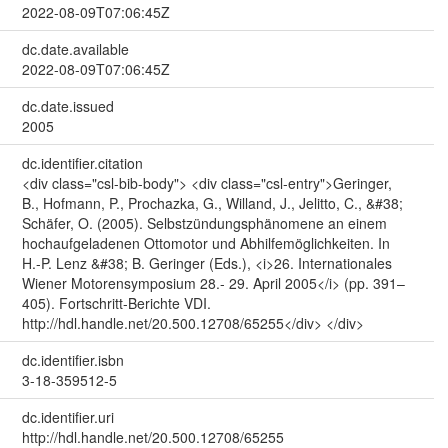
2022-08-09T07:06:45Z
dc.date.available
2022-08-09T07:06:45Z
dc.date.issued
2005
dc.identifier.citation
<div class="csl-bib-body"> <div class="csl-entry">Geringer,
B., Hofmann, P., Prochazka, G., Willand, J., Jelitto, C., &#38;
Schäfer, O. (2005). Selbstzündungsphänomene an einem
hochaufgeladenen Ottomotor und Abhilfemöglichkeiten. In
H.-P. Lenz &#38; B. Geringer (Eds.), <i>26. Internationales
Wiener Motorensymposium 28.- 29. April 2005</i> (pp. 391–
405). Fortschritt-Berichte VDI.
http://hdl.handle.net/20.500.12708/65255</div> </div>
dc.identifier.isbn
3-18-359512-5
dc.identifier.uri
http://hdl.handle.net/20.500.12708/65255