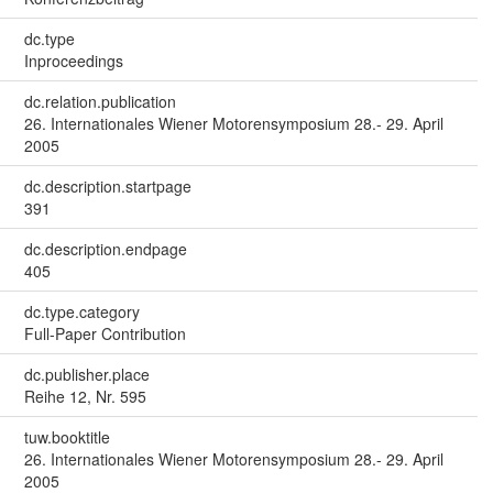
dc.type
Inproceedings
dc.relation.publication
26. Internationales Wiener Motorensymposium 28.- 29. April
2005
dc.description.startpage
391
dc.description.endpage
405
dc.type.category
Full-Paper Contribution
dc.publisher.place
Reihe 12, Nr. 595
tuw.booktitle
26. Internationales Wiener Motorensymposium 28.- 29. April
2005