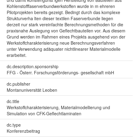
und damit konstengünst igen Herstellung von Bauteilen aus
Kohlenstofffaserverbundwerkstoffen wurde in m ehreren
Pilotprojekten bereits gezeigt. Bedingt durch das komplexe
Strukturverha lten dieser textilen Faserverbunde liegen
derzeit nur stark vereinfachte Berechnungsmethoden für die
praxisnahe Auslegung von Geflechtbauteilen vor. Aus diesem
Grund werden im Rahmen eines Projekts ausgehend von der
Werkstoffcharakterisierung neue Berechnungsverfahren
unter Verwendung adäquater nichtlinearer Materialmodelle
erarbeitet.
dc.description.sponsorship
FFG - Österr. Forschungsförderungs- gesellschaft mbH
dc.publisher
Montanuniversität Leoben
dc.title
Werkstoffcharakterisierung, Materialmodellierung und
Simulation von CFK-Geflechtlaminaten
dc.type
Konferenzbeitrag