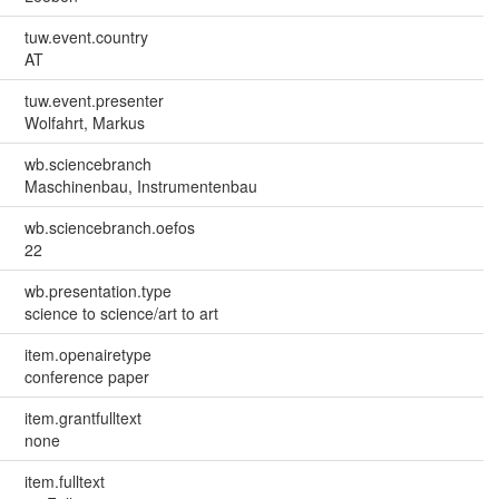
tuw.event.country
AT
tuw.event.presenter
Wolfahrt, Markus
wb.sciencebranch
Maschinenbau, Instrumentenbau
wb.sciencebranch.oefos
22
wb.presentation.type
science to science/art to art
item.openairetype
conference paper
item.grantfulltext
none
item.fulltext