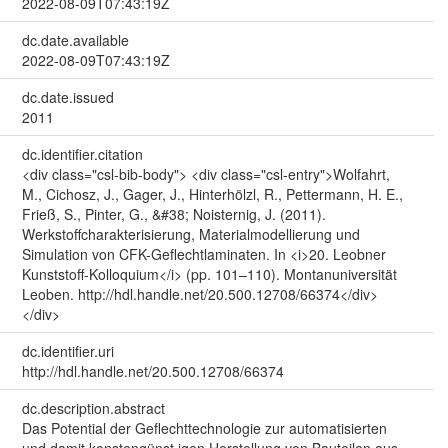
2022-08-09T07:43:19Z
dc.date.available
2022-08-09T07:43:19Z
dc.date.issued
2011
dc.identifier.citation
<div class="csl-bib-body"> <div class="csl-entry">Wolfahrt,
M., Cichosz, J., Gager, J., Hinterhölzl, R., Pettermann, H. E.,
Frieß, S., Pinter, G., &#38; Noisternig, J. (2011).
Werkstoffcharakterisierung, Materialmodellierung und
Simulation von CFK-Geflechtlaminaten. In <i>20. Leobner
Kunststoff-Kolloquium</i> (pp. 101–110). Montanuniversität
Leoben. http://hdl.handle.net/20.500.12708/66374</div>
</div>
dc.identifier.uri
http://hdl.handle.net/20.500.12708/66374
dc.description.abstract
Das Potential der Geflechttechnologie zur automatisierten