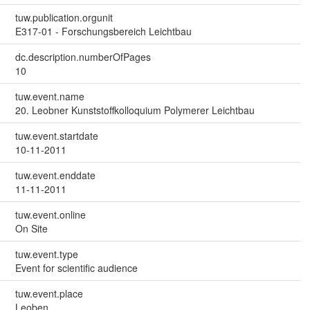
tuw.publication.orgunit
E317-01 - Forschungsbereich Leichtbau
dc.description.numberOfPages
10
tuw.event.name
20. Leobner Kunststoffkolloquium Polymerer Leichtbau
tuw.event.startdate
10-11-2011
tuw.event.enddate
11-11-2011
tuw.event.online
On Site
tuw.event.type
Event for scientific audience
tuw.event.place
Leoben