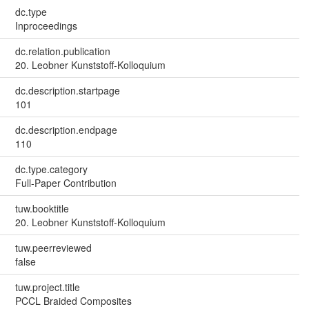
dc.type
Inproceedings
dc.relation.publication
20. Leobner Kunststoff-Kolloquium
dc.description.startpage
101
dc.description.endpage
110
dc.type.category
Full-Paper Contribution
tuw.booktitle
20. Leobner Kunststoff-Kolloquium
tuw.peerreviewed
false
tuw.project.title
PCCL Braided Composites