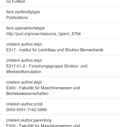
no Fulltext
item.cerifentitytype
Publications
item.openairecristype
http://purl.org/coar/resource_type/c_5794
crisitem.author.dept
E317 - Institut für Leichtbau und Struktur-Biomechanik
crisitem.author.dept
E317-01-2 - Forschungsgruppe Struktur- und
Werkstoffsimulation
crisitem.author.dept
E300 - Fakultät für Maschinenwesen und
Betriebswissenschaften
crisitem.author.orcid
0000-0001-7162-5989
crisitem.author.parentorg
E300 - Fakultät für Maschinenwesen und