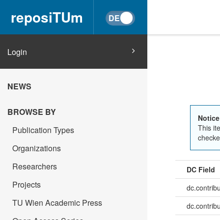
reposiTUm
Login
NEWS
BROWSE BY
Notice
This it
Publication Types
checked
Organizations
Researchers
DC Field
Projects
dc.contrib
TU Wien Academic Press
dc.contrib