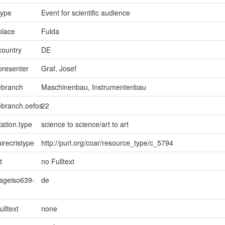
type
Event for scientific audience
place
Fulda
country
DE
presenter
Graf, Josef
ebranch
Maschinenbau, Instrumentenbau
ebranch.oefos
22
ation.type
science to science/art to art
irecristype
http://purl.org/coar/resource_type/c_5794
t
no Fulltext
uageiso639-
de
ulltext
none