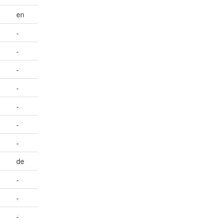
en
-
-
-
-
-
-
-
de
-
-
-