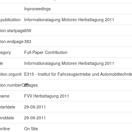
Inproceedings
.publication
Informationstagung Motoren Herbsttagung 2011
tion.startpage
359
tion.endpage
383
tegory
Full-Paper Contribution
le
Informationstagung Motoren Herbsttagung 2011
tion.orgunit
E315 - Institut für Fahrzeugantriebe und Automobiltechnik
ption.numberOfPages
25
.name
FVV Herbsttagung 2011
startdate
29-09-2011
.enddate
29-09-2011
online
On Site