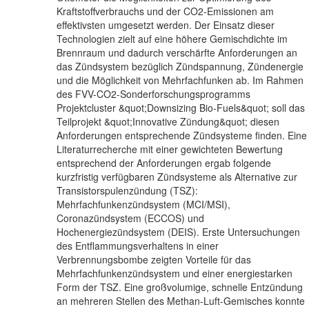
Kraftstoffverbrauchs und der CO2-Emissionen am
effektivsten umgesetzt werden. Der Einsatz dieser
Technologien zielt auf eine höhere Gemischdichte im
Brennraum und dadurch verschärfte Anforderungen an
das Zündsystem bezüglich Zündspannung, Zündenergie
und die Möglichkeit von Mehrfachfunken ab. Im Rahmen
des FVV-CO2-Sonderforschungsprogramms
Projektcluster &quot;Downsizing Bio-Fuels&quot; soll das
Teilprojekt &quot;Innovative Zündung&quot; diesen
Anforderungen entsprechende Zündsysteme finden. Eine
Literaturrecherche mit einer gewichteten Bewertung
entsprechend der Anforderungen ergab folgende
kurzfristig verfügbaren Zündsysteme als Alternative zur
Transistorspulenzündung (TSZ):
Mehrfachfunkenzündsystem (MCI/MSI),
Coronazündsystem (ECCOS) und
Hochenergiezündsystem (DEIS). Erste Untersuchungen
des Entflammungsverhaltens in einer
Verbrennungsbombe zeigten Vorteile für das
Mehrfachfunkenzündsystem und einer energiestarken
Form der TSZ. Eine großvolumige, schnelle Entzündung
an mehreren Stellen des Methan-Luft-Gemisches konnte