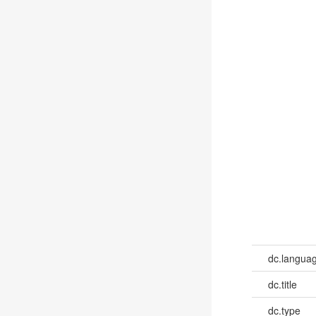
dc.languag
dc.title
dc.type