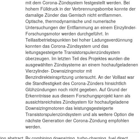
mit dem Corona-Zündsystem festgestellt werden. Bei
hohem Fülldruck in der Verbrennungsbombe konnte der
damalige Zünder das Gemisch nicht entflammen.
Optische, thermodynamische und numerische
Untersuchungen der Entflammung an einem Einzylinder-
Forschungsmotor werden durchgeführt. In
Teillastbetriebspunkten bei hoher Ladungsverdünnung
konnten das Corona-Zündsystem und das
leitungsgesteigerte Transistorspulenzündsystem
überzeugen. Im letzten Teil des Projektes wurden die
ausgewählten Zündsysteme an einem hochaufgeladenen
Vierzylinder- Downsizingmotor mit
Benzindirekteinspritzung untersucht. An der Volllast war
die Standfestigkeit des Corona-Zünders hinsichtlich
Glühzündungen noch nicht gegeben. Auf Grund der
Erkenntnisse aus diesem Forschungsprojekt kann als
aussichtsreichstes Zündsystem für hochaufgeladene
Downsizingmotoren das leistungsgesteigerte
Transistorspulenzündsystem und als weitere Option die
nächste Generation der Corona-Zündung empfohlen
werden.
tion.abstract
By combining downsizing, turbo-charging, fuel direct