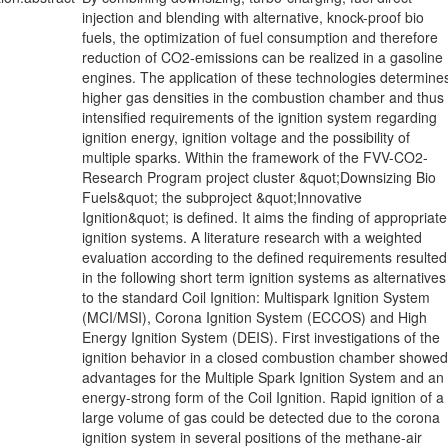
injection and blending with alternative, knock-proof bio
fuels, the optimization of fuel consumption and therefore
reduction of CO2-emissions can be realized in a gasoline
engines. The application of these technologies determine
higher gas densities in the combustion chamber and thus
intensified requirements of the ignition system regarding
ignition energy, ignition voltage and the possibility of
multiple sparks. Within the framework of the FVV-CO2-
Research Program project cluster &quot;Downsizing Bio
Fuels&quot; the subproject &quot;Innovative
Ignition&quot; is defined. It aims the finding of appropriate
ignition systems. A literature research with a weighted
evaluation according to the defined requirements resulted
in the following short term ignition systems as alternatives
to the standard Coil Ignition: Multispark Ignition System
(MCI/MSI), Corona Ignition System (ECCOS) and High
Energy Ignition System (DEIS). First investigations of the
ignition behavior in a closed combustion chamber showed
advantages for the Multiple Spark Ignition System and an
energy-strong form of the Coil Ignition. Rapid ignition of a
large volume of gas could be detected due to the corona
ignition system in several positions of the methane-air