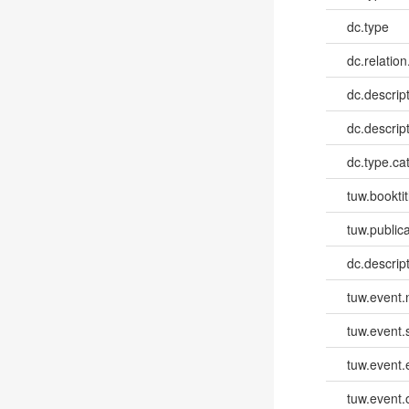
dc.type
dc.relation
dc.descrip
dc.descrip
dc.type.ca
tuw.booktit
tuw.publica
dc.descri
tuw.event
tuw.event.
tuw.event
tuw.event.