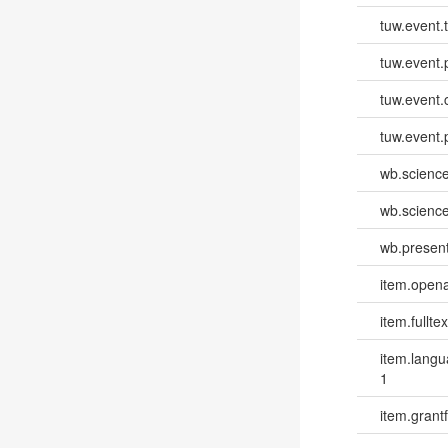
tuw.event.
tuw.event.
tuw.event.
tuw.event.
wb.scienc
wb.scienc
wb.present
item.opena
item.fulltex
item.lang
1
item.grantf