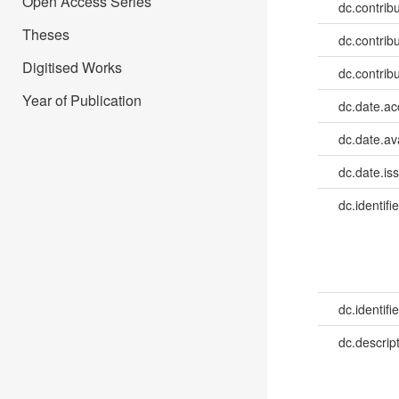
Open Access Series
dc.contrib
Theses
dc.contrib
Digitised Works
dc.contribu
Year of Publication
dc.date.a
dc.date.av
dc.date.is
dc.identifie
dc.identifie
dc.descrip