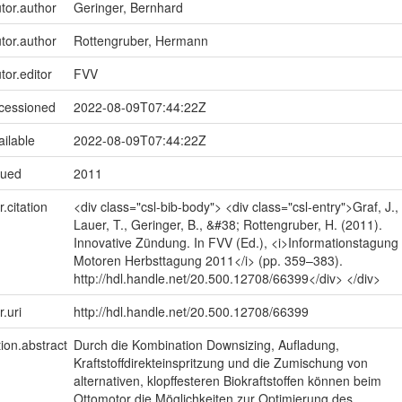
utor.author
Geringer, Bernhard
utor.author
Rottengruber, Hermann
tor.editor
FVV
ccessioned
2022-08-09T07:44:22Z
ailable
2022-08-09T07:44:22Z
sued
2011
r.citation
<div class="csl-bib-body"> <div class="csl-entry">Graf, J.,
Lauer, T., Geringer, B., &#38; Rottengruber, H. (2011).
Innovative Zündung. In FVV (Ed.), <i>Informationstagung
Motoren Herbsttagung 2011</i> (pp. 359–383).
http://hdl.handle.net/20.500.12708/66399</div> </div>
r.uri
http://hdl.handle.net/20.500.12708/66399
tion.abstract
Durch die Kombination Downsizing, Aufladung,
Kraftstoffdirekteinspritzung und die Zumischung von
alternativen, klopffesteren Biokraftstoffen können beim
Ottomotor die Möglichkeiten zur Optimierung des