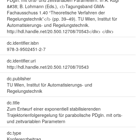
&#38; B. Lohmann (Eds.), <i>Tagungsband GMA-
Fachausschuss 1.40 “Theoretische Verfahren der
Regelungstechnik”</i> (pp. 39–49). TU Wien, Institut für
Automatisierungs- und Regelungstechnik.
http://hdl.handle.net/20.500.12708/70543</div> </div>
dc.identifier.isbn
978-3-9502451-2-7
dc.identifier.uri
http://hdl.handle.net/20.500.12708/70543
dc.publisher
TU Wien, Institut für Automatisierungs- und
Regelungstechnik
dc.title
Zum Entwurf einer exponentiell stabilisierenden
Trajektorienfolgeregelung für parabolische PDgln. mit orts-
und zeitvariablen Parametern
dc.type
Konferenzbeitrag