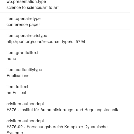
wb.presentation.type
science to science/art to art
item.openairetype
conference paper
item.openairecristype
http://purl.org/coar/resource_type/c_5794
item.grantfulltext
none
item.cerifentitytype
Publications
item.fulltext
no Fulltext
crisitem.author.dept
E376 - Institut für Automatisierungs- und Regelungstechnik
crisitem.author.dept
E376-02 - Forschungsbereich Komplexe Dynamische
Systeme