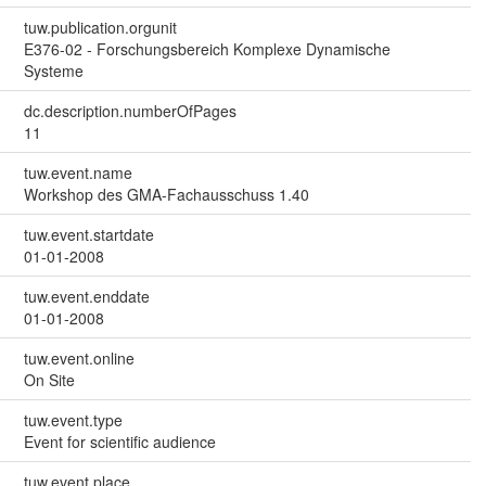
tuw.publication.orgunit
E376-02 - Forschungsbereich Komplexe Dynamische
Systeme
dc.description.numberOfPages
11
tuw.event.name
Workshop des GMA-Fachausschuss 1.40
tuw.event.startdate
01-01-2008
tuw.event.enddate
01-01-2008
tuw.event.online
On Site
tuw.event.type
Event for scientific audience
tuw.event.place