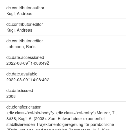
dc.contributor.author
Kugi, Andreas
dc.contributor.editor
Kugi, Andreas
dc.contributor.editor
Lohmann, Boris
dc.date.accessioned
2022-08-09T14:08:49Z
dc.date.available
2022-08-09T14:08:49Z
dc.date.issued
2008
dc.identifier.citation
<div class="csl-bib-body"> <div class="csl-entry">Meurer, T.,
&#38; Kugi, A. (2008). Zum Entwurf einer exponentiell
stabilisierenden Trajektorienfolgeregelung für parabolische
PDgln. mit orts- und zeitvariablen Parametern. In A. Kugi