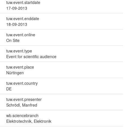
tuw.event.startdate
17-09-2013
tuw.event.enddate
18-09-2013
tuw.event.online
On Site
tuw.event.type
Event for scientific audience
tuw.event.place
Nürtingen
tuw.event.country
DE
tuw.event.presenter
Schrödl, Manfred
wb.sciencebranch
Elektrotechnik, Elektronik