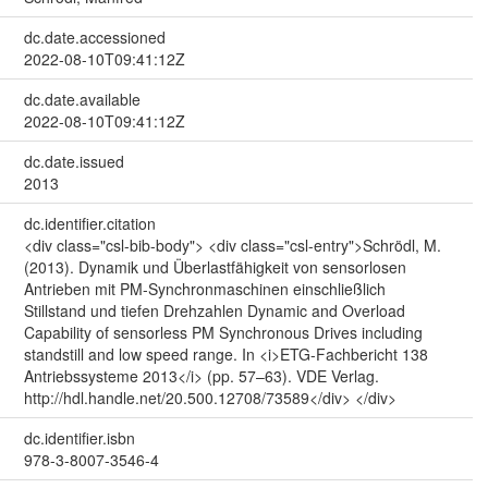
dc.date.accessioned
2022-08-10T09:41:12Z
dc.date.available
2022-08-10T09:41:12Z
dc.date.issued
2013
dc.identifier.citation
<div class="csl-bib-body"> <div class="csl-entry">Schrödl, M.
(2013). Dynamik und Überlastfähigkeit von sensorlosen
Antrieben mit PM-Synchronmaschinen einschließlich
Stillstand und tiefen Drehzahlen Dynamic and Overload
Capability of sensorless PM Synchronous Drives including
standstill and low speed range. In <i>ETG-Fachbericht 138
Antriebssysteme 2013</i> (pp. 57–63). VDE Verlag.
http://hdl.handle.net/20.500.12708/73589</div> </div>
dc.identifier.isbn
978-3-8007-3546-4