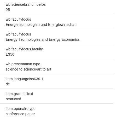
wb.sciencebranch.oefos
25
wb.facultyfocus
Energietechnologien und Energiewirtschaft
wb.facultyfocus
Energy Technologies and Energy Economics
wb.facultyfocus.faculty
E350
wb.presentation.type
science to science/art to art
item.languageiso639-1
de
item.grantfulltext
restricted
item.openairetype
conference paper