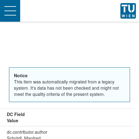
Toggle
navigation
Notice
This item was automatically migrated from a legacy
system. It's data has not been checked and might not
meet the quality criteria of the present system.
DC Field
Value
dc.contributor.author
Schrödl, Manfred