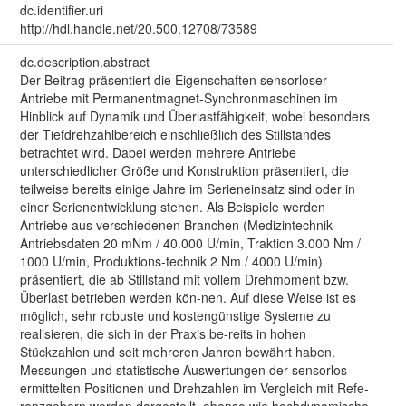
dc.identifier.uri
http://hdl.handle.net/20.500.12708/73589
dc.description.abstract
Der Beitrag präsentiert die Eigenschaften sensorloser
Antriebe mit Permanentmagnet-Synchronmaschinen im
Hinblick auf Dynamik und Überlastfähigkeit, wobei besonders
der Tiefdrehzahlbereich einschließlich des Stillstandes
betrachtet wird. Dabei werden mehrere Antriebe
unterschiedlicher Größe und Konstruktion präsentiert, die
teilweise bereits einige Jahre im Serieneinsatz sind oder in
einer Serienentwicklung stehen. Als Beispiele werden
Antriebe aus verschiedenen Branchen (Medizintechnik -
Antriebsdaten 20 mNm / 40.000 U/min, Traktion 3.000 Nm /
1000 U/min, Produktions-technik 2 Nm / 4000 U/min)
präsentiert, die ab Stillstand mit vollem Drehmoment bzw.
Überlast betrieben werden kön-nen. Auf diese Weise ist es
möglich, sehr robuste und kostengünstige Systeme zu
realisieren, die sich in der Praxis be-reits in hohen
Stückzahlen und seit mehreren Jahren bewährt haben.
Messungen und statistische Auswertungen der sensorlos
ermittelten Positionen und Drehzahlen im Vergleich mit Refe-