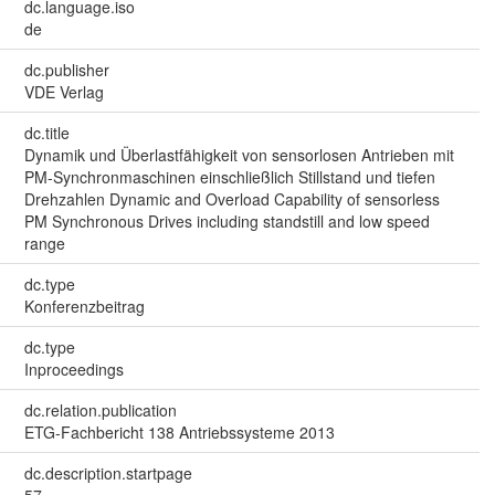
dc.language.iso
de
dc.publisher
VDE Verlag
dc.title
Dynamik und Überlastfähigkeit von sensorlosen Antrieben mit
PM-Synchronmaschinen einschließlich Stillstand und tiefen
Drehzahlen Dynamic and Overload Capability of sensorless
PM Synchronous Drives including standstill and low speed
range
dc.type
Konferenzbeitrag
dc.type
Inproceedings
dc.relation.publication
ETG-Fachbericht 138 Antriebssysteme 2013
dc.description.startpage