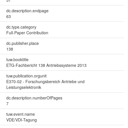
57
dc.description.endpage
63
dc.type.category
Full-Paper Contribution
dc.publisher.place
138
tuw.booktitle
ETG-Fachbericht 138 Antriebssysteme 2013
tuw.publication.orgunit
E370-02 - Forschungsbereich Antriebe und
Leistungselektronik
dc.description.numberOfPages
7
tuw.event.name
VDE/VDI-Tagung