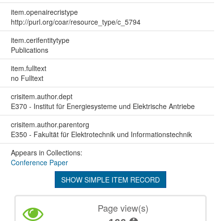
item.openairecristype
http://purl.org/coar/resource_type/c_5794
item.cerifentitytype
Publications
item.fulltext
no Fulltext
crisitem.author.dept
E370 - Institut für Energiesysteme und Elektrische Antriebe
crisitem.author.parentorg
E350 - Fakultät für Elektrotechnik und Informationstechnik
Appears in Collections:
Conference Paper
SHOW SIMPLE ITEM RECORD
Page view(s)