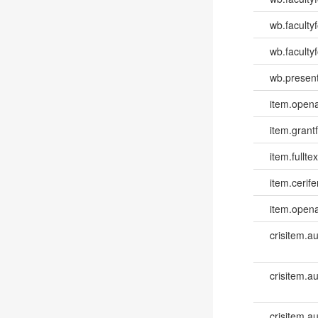
wb.faculty
wb.facultyf
wb.present
item.opena
item.grantf
item.fulltex
item.cerife
item.opena
crisitem.a
crisitem.a
crisitem.au