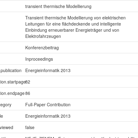
transient thermische Modellierung
Transient thermische Modellierung von elektrischen
Leitungen für eine flächdeckende und intelligente
Einbindung erneuerbarer Energieträger und von
Elektrofahrzeugen
Konferenzbeitrag
Inproceedings
.publication
Energieinformatik 2013
tion.startpage
82
tion.endpage
86
tegory
Full-Paper Contribution
le
Energieinformatik 2013
eviewed
false