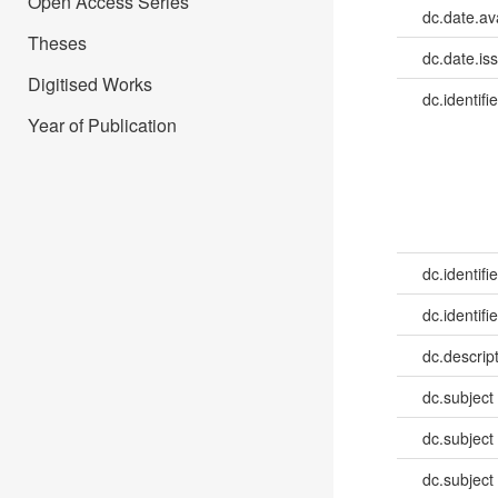
Open Access Series
dc.date.av
Theses
dc.date.is
Digitised Works
dc.identifie
Year of Publication
dc.identifie
dc.identifie
dc.descrip
dc.subject
dc.subject
dc.subject