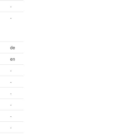
-
-
de
en
-
-
-
-
-
-