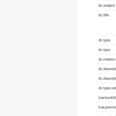
dc.subject
dc.title
dc.type
dc.type
dc.relation
dc.descrip
dc.descrip
dc.type.ca
tuw.booktit
tuw.peerr