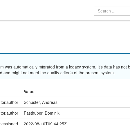
em was automatically migrated from a legacy system. It's data has not 
 and might not meet the quality criteria of the present system.
Value
utor.author
Schuster, Andreas
utor.author
Fasthuber, Dominik
ccessioned
2022-08-10T09:44:25Z