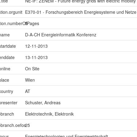
title
NE-IF: ZENEM - Future energy grids with electric mobility
tion.orgunit
E370-01 - Forschungsbereich Energiesysteme und Netze
ption.numberOfPages
5
.name
D-A-CH Energieinformatik Konferenz
startdate
12-11-2013
.enddate
13-11-2013
online
On Site
place
Wien
country
AT
presenter
Schuster, Andreas
ebranch
Elektrotechnik, Elektronik
ebranch.oefos
25
focus
Energietechnologien und Energiewirtschaft