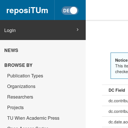
reposiTUm
Login
NEWS
Notice
BROWSE BY
This it
checked
Publication Types
Organizations
DC Field
Researchers
dc.contrib
Projects
dc.contrib
TU Wien Academic Press
dc.date.a