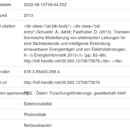
ailable
2022-08-10T09:44:25Z
sued
2013
r.citation
<div class="csl-bib-body"> <div class="csl-
entry">Schuster, A., &#38; Fasthuber, D. (2013). Transien
thermische Modellierung von elektrischen Leitungen für
eine flächdeckende und intelligente Einbindung
erneuerbarer Energieträger und von Elektrofahrzeugen.
In <i>Energieinformatik 2013</i> (pp. 82–86).
http://hdl.handle.net/20.500.12708/73676</div> </div>
r.isbn
978-3-85403-298-4
r.uri
http://hdl.handle.net/20.500.12708/73676
tion.sponsorship
FFG - Österr. Forschungsförderungs- gesellschaft mbH
Elektromobilität
Photovoltaik
Netzausbauten