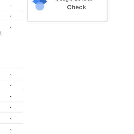
-
Check
-
-
t
-
-
-
-
-
-