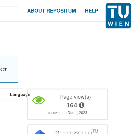
ABOUT REPOSITUM
HELP
been
Language
Page view(s)
164
-
checked on Dec 1, 2023
-
-
TM
Google Scholar