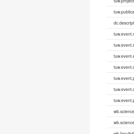
tuw.project.
tuw.publica
dc.descri
tuw.event
tuw.event.
tuw.event
tuw.event.
tuw.event.
tuw.event.
tuw.event.
wb.scienc
wb.scienc
wb.faculty