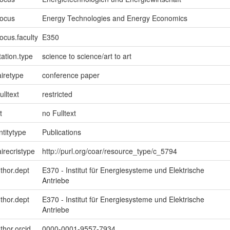
focus
Energy Technologies and Energy Economics
ocus.faculty
E350
ation.type
science to science/art to art
iretype
conference paper
ulltext
restricted
t
no Fulltext
ntitytype
Publications
irecristype
http://purl.org/coar/resource_type/c_5794
uthor.dept
E370 - Institut für Energiesysteme und Elektrische
Antriebe
uthor.dept
E370 - Institut für Energiesysteme und Elektrische
Antriebe
thor.orcid
0000-0001-9557-7934