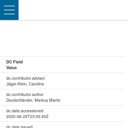
Toggle
navigation
DC Field
Value
dc.contributor.advisor
Jäger-Klein, Caroline
dc.contributor.author
Deutschländer, Markus Martin
dc.date.accessioned
2020-06-29T23:05:45Z
dc.date.issued