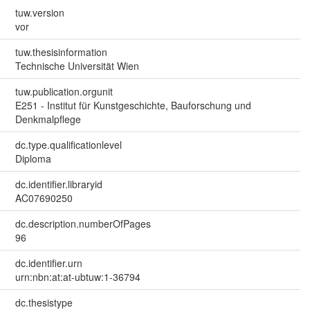
tuw.version
vor
tuw.thesisinformation
Technische Universität Wien
tuw.publication.orgunit
E251 - Institut für Kunstgeschichte, Bauforschung und
Denkmalpflege
dc.type.qualificationlevel
Diploma
dc.identifier.libraryid
AC07690250
dc.description.numberOfPages
96
dc.identifier.urn
urn:nbn:at:at-ubtuw:1-36794
dc.thesistype