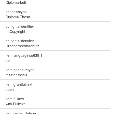
Diplomarbeit
dc.thesistype
Diploma Thesis
dc.rights.identifier
In Copyright
dc.rights.identifier
Urheberrechtsschutz
item.languageiso639-1
de
item.openairetype
master thesis
item.grantfulltext
open
item.fulltext
with Fulltext
item.cerifentitytype