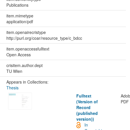
Publications
item.mimetype
application/pdf
item.openairecristype
http://purl.org/coar/resource_type/c_bdcc
item.openaccessfulltext
Open Access
crisitem.author.dept
TU Wien
Appears in Collections:
Thesis
Fulltext
Ado
(Version of
PDF
Record
(published
version))
In