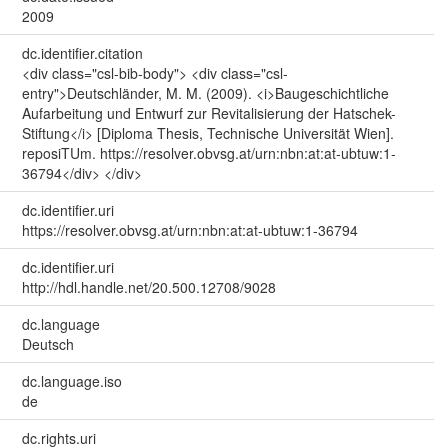
2009
dc.identifier.citation
<div class="csl-bib-body"> <div class="csl-
entry">Deutschländer, M. M. (2009). <i>Baugeschichtliche
Aufarbeitung und Entwurf zur Revitalisierung der Hatschek-
Stiftung</i> [Diploma Thesis, Technische Universität Wien].
reposiTUm. https://resolver.obvsg.at/urn:nbn:at:at-ubtuw:1-
36794</div> </div>
dc.identifier.uri
https://resolver.obvsg.at/urn:nbn:at:at-ubtuw:1-36794
dc.identifier.uri
http://hdl.handle.net/20.500.12708/9028
dc.language
Deutsch
dc.language.iso
de
dc.rights.uri