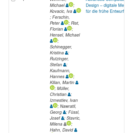
Michael
;
Design – digitale Metho
Kovacic, Iva
für die frühe Entwurfsph
; Ferschin,
Peter
; Rist,
Florian
;
Hensel, Michael
;
Schinegger,
Kristina
;
Rutzinger,
Stefan
;
Kaufmann,
Hannes
;
Kilian, Martin
; Müller,
Christian
;
Izmestiev, Ivan
; Nawratil,
Georg
; Füssl,
Josef
; Stavric,
Milena
;
Hahn, David