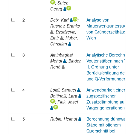
; Suter,
Georg
2
Deix, Karl
;
Analyse von
Rusnov, Branko
Mauerwerksuntersuchun
; Dzudzevic,
von Gründerzeithäusern 
Emir
; Huber,
Wien
Christian
3
Aminbaghai,
Analytische Berechnung
Mehdi
; Binder,
Voutenstäben nach Theo
René
II. Ordnung unter
Berücksichtigung der M-
und Q-Verformungen
4
Loidl, Samuel
;
Anwendbarkeit einer
Bettinelli, Lara
zugspezifischen
; Fink, Josef
Zusatzdämpfung auf ne
Wagengenerationen
5
Rubin, Helmut
Berechnung dünnwandig
Stäbe mit offenem
Querschnitt bei