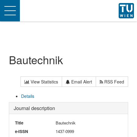
Toggle
navigation
Bautechnik
View Statistics
Email Alert
RSS Feed
Details
Journal description
Title
Bautechnik
e-ISSN
1437-0999