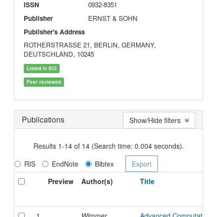
ISSN
0932-8351
Publisher
ERNST & SOHN
Publisher's Address
ROTHERSTRASSE 21, BERLIN, GERMANY,
DEUTSCHLAND, 10245
Listed in SCI
Peer reviewed
Publications
Show/Hide filters
Results 1-14 of 14 (Search time: 0.004 seconds).
RIS
EndNote
Bibtex
Preview
Author(s)
Title
1
Wimmer,
Advanced Computational