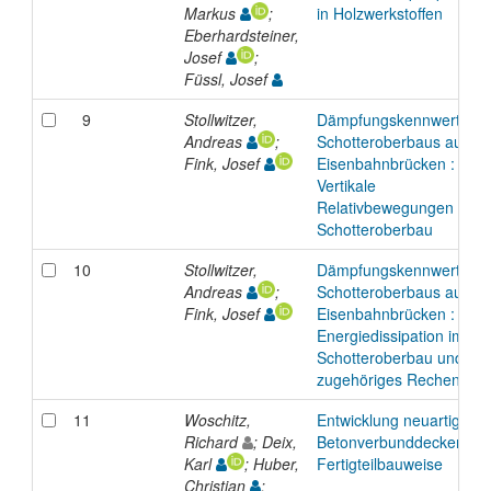
Markus
;
in Holzwerkstoffen
Eberhardsteiner,
Josef
;
Füssl, Josef
9
Stollwitzer,
Dämpfungskennwerte de
Andreas
;
Schotteroberbaus auf
Fink, Josef
Eisenbahnbrücken : Teil 
Vertikale
Relativbewegungen im
Schotteroberbau
10
Stollwitzer,
Dämpfungskennwerte de
Andreas
;
Schotteroberbaus auf
Fink, Josef
Eisenbahnbrücken : Teil 
Energiedissipation im
Schotteroberbau und
zugehöriges Rechenmode
11
Woschitz,
Entwicklung neuartiger H
Richard
; Deix,
Betonverbunddecken in
Karl
; Huber,
Fertigteilbauweise
Christian
;