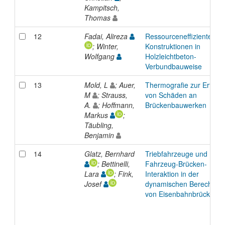
Kampitsch,
Thomas
12
Fadai, Alireza
Ressourceneffiziente
; Winter,
Konstruktionen in
Wolfgang
Holzleichtbeton-
Verbundbauweise
13
Mold, L
; Auer,
Thermografie zur Erfass
M
; Strauss,
von Schäden an
A.
; Hoffmann,
Brückenbauwerken
Markus
;
Täubling,
Benjamin
14
Glatz, Bernhard
Triebfahrzeuge und
; Bettinelli,
Fahrzeug-Brücken-
Lara
; Fink,
Interaktion in der
Josef
dynamischen Berechnun
von Eisenbahnbrücken