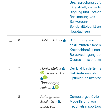
Beanspruchung durch
Längskraft, zweiachsige
Biegung und Torsion – o
Bestimmung von
Schwerpunkt,
Schubmittelpunkt und
Hauptachsen
6
Rubin, Helmut
Berechnung von
gekrümmten Stäben mit
Kreishohlprofil unter
Berücksichtigung der
Querschnittsverformung
7
Honic, Meliha
Der BIM-basierte materie
; Kovacic, Iva
Gebäudepass als
;
Optimierungswerkzeug
Rechberger,
Helmut
8
Autengruber,
Computergestützte
Maximilian
;
Modellierung von
Lukacevic,
Feuchtetransportprozes