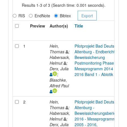
Results 1-3 of 3 (Search time: 0.001 seconds).
RIS
EndNote
Bibtex
Preview
Author(s)
Title
1
Hein,
Pilotprojekt Bad Deutsch
R
Thomas
;
Altenburg - Endbericht
Habersack,
Beweissicherung
Helmut
;
Postmonitoring Phase 1 -
Derx, Julia
Messprogramm 2014 -
;
2016 Band 1 - Abiotik
Blaschke,
Alfred Paul
2
Hein,
Pilotprojekt Bad Deutsch
R
Thomas
;
Altenburg -
Habersack,
Beweissicherungsbericht
Helmut
;
2016 - Messprogramm
Derx, Julia
2005 - 2016,