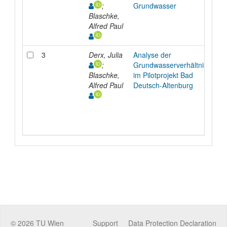
;
Grundwasser
Blaschke,
Alfred Paul
3
Derx, Julia
Analyse der
I
;
Grundwasserverhältnisse
Blaschke,
im Pilotprojekt Bad
Alfred Paul
Deutsch-Altenburg
©
2026
TU Wien
Support
Data Protection Declaration