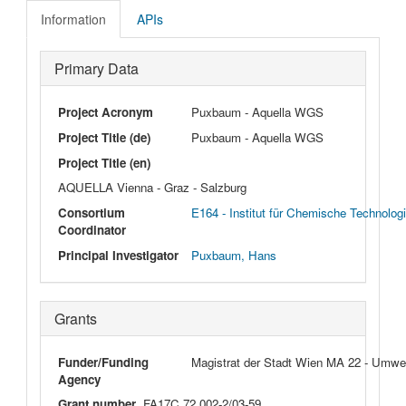
Information
APIs
Primary Data
Project Acronym
Puxbaum - Aquella WGS
Project Title (de)
Puxbaum - Aquella WGS
Project Title (en)
AQUELLA Vienna - Graz - Salzburg
Consortium
E164 - Institut für Chemische Technolog
Coordinator
Principal Investigator
Puxbaum, Hans
Grants
Funder/Funding
Magistrat der Stadt Wien MA 22 - Umwe
Agency
Grant number
FA17C 72.002-2/03-59