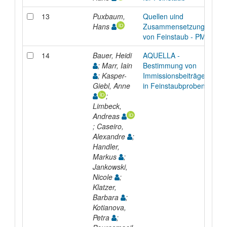
13
Puxbaum,
Quellen uind
Hans
Zusammensetzung
von Feinstaub - PM10
14
Bauer, Heidi
AQUELLA -
; Marr, Iain
Bestimmung von
; Kasper-
Immissionsbeiträgen
Giebl, Anne
in Feinstaubproben
;
Limbeck,
Andreas
; Caseiro,
Alexandre
;
Handler,
Markus
;
Jankowski,
Nicole
;
Klatzer,
Barbara
;
Kotianova,
Petra
;