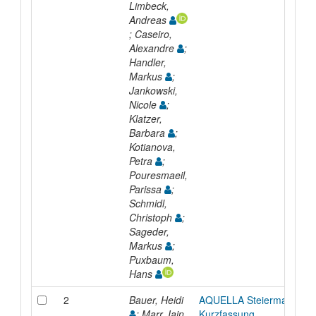
Limbeck,
Andreas
; Caseiro,
Alexandre
;
Handler,
Markus
;
Jankowski,
Nicole
;
Klatzer,
Barbara
;
Kotianova,
Petra
;
Pouresmaeil,
Parissa
;
Schmidl,
Christoph
;
Sageder,
Markus
;
Puxbaum,
Hans
2
Bauer, Heidi
AQUELLA Steiermark
; Marr, Iain
Kurzfassung