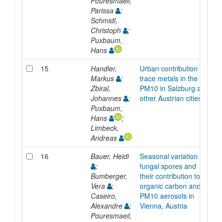
Pouresmaeil,
Parissa
;
Schmidl,
Christoph
;
Puxbaum,
Hans
15
Handler,
Urban contribution to
Markus
;
trace metals in the
Zbiral,
PM10 in Salzburg and
Johannes
;
other Austrian cities
Puxbaum,
Hans
;
Limbeck,
Andreas
16
Bauer, Heidi
Seasonal variation of
;
fungal spores and
Bumberger,
their contribution to
Vera
;
organic carbon and to
Caseiro,
PM10 aerosols in
Alexandre
;
Vienna, Austria
Pouresmaeil,