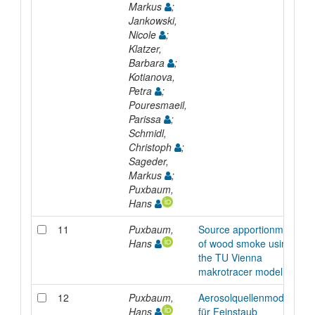
Markus
;
Jankowski,
Nicole
;
Klatzer,
Barbara
;
Kotianova,
Petra
;
Pouresmaeil,
Parissa
;
Schmidl,
Christoph
;
Sageder,
Markus
;
Puxbaum,
Hans
11
Puxbaum,
Source apportionment
Hans
of wood smoke using
the TU Vienna
makrotracer model
12
Puxbaum,
Aerosolquellenmodelle
Hans
für Feinstaub