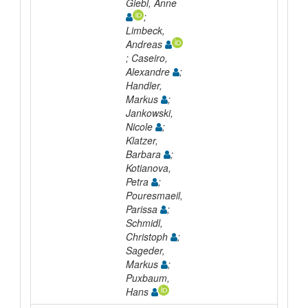
Giebl, Anne
;
Limbeck,
Andreas
; Caseiro,
Alexandre
;
Handler,
Markus
;
Jankowski,
Nicole
;
Klatzer,
Barbara
;
Kotianova,
Petra
;
Pouresmaeil,
Parissa
;
Schmidl,
Christoph
;
Sageder,
Markus
;
Puxbaum,
Hans