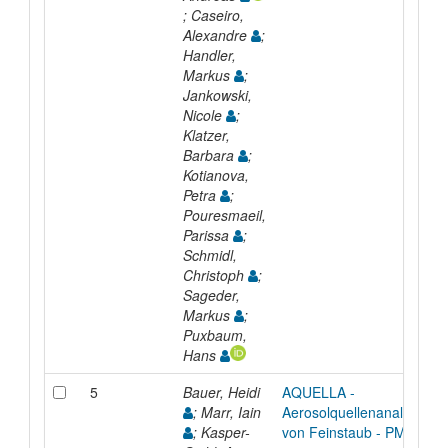
; Caseiro,
Alexandre
;
Handler,
Markus
;
Jankowski,
Nicole
;
Klatzer,
Barbara
;
Kotianova,
Petra
;
Pouresmaeil,
Parissa
;
Schmidl,
Christoph
;
Sageder,
Markus
;
Puxbaum,
Hans
5
Bauer, Heidi
AQUELLA -
; Marr, Iain
Aerosolquellenanalyse
; Kasper-
von Feinstaub - PM10