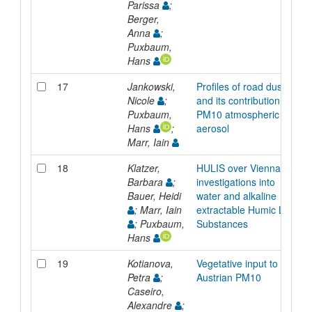
Parissa
;
Berger,
Anna
;
Puxbaum,
Hans
17
Jankowski,
Profiles of road dust
Nicole
;
and its contribution to
Puxbaum,
PM10 atmospheric
Hans
;
aerosol
Marr, Iain
18
Klatzer,
HULIS over Vienna:
Barbara
;
investigations into
Bauer, Heidi
water and alkaline
; Marr, Iain
extractable Humic Like
; Puxbaum,
Substances
Hans
19
Kotianova,
Vegetative input to the
Petra
;
Austrian PM10
Caseiro,
Alexandre
;