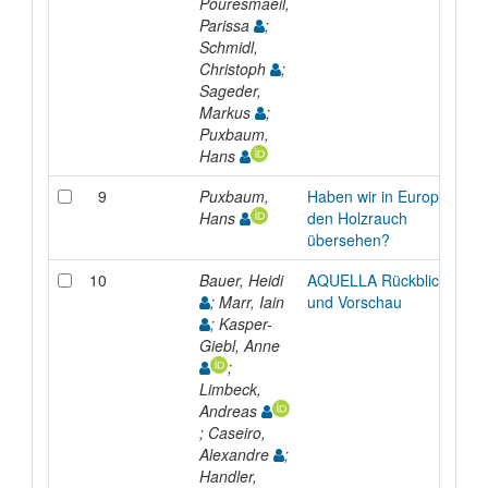
Pouresmaeil,
Parissa
;
Schmidl,
Christoph
;
Sageder,
Markus
;
Puxbaum,
Hans
9
Puxbaum,
Haben wir in Europa
Hans
den Holzrauch
übersehen?
10
Bauer, Heidi
AQUELLA Rückblick
; Marr, Iain
und Vorschau
; Kasper-
Giebl, Anne
;
Limbeck,
Andreas
; Caseiro,
Alexandre
;
Handler,