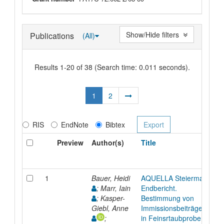
Show/Hide filters
Publications
(All)
Results 1-20 of 38 (Search time: 0.011 seconds).
1
2
RIS
EndNote
Bibtex
Preview
Author(s)
Title
1
Bauer, Heidi
AQUELLA Steiermark
; Marr, Iain
Endbericht.
; Kasper-
Bestimmung von
Giebl, Anne
Immissionsbeiträgen
;
in Feinsrtaubproben