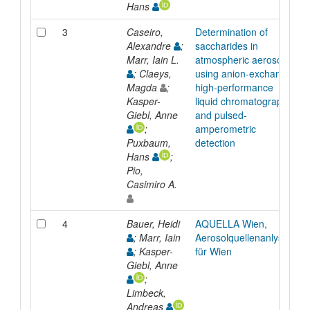
Hans
3
Caseiro,
Determination of
A
Alexandre
;
saccharides in
Marr, Iain L.
atmospheric aerosol
; Claeys,
using anion-exchange
Magda
;
high-performance
Kasper-
liquid chromatography
Giebl, Anne
and pulsed-
;
amperometric
Puxbaum,
detection
Hans
;
Pio,
Casimiro A.
4
Bauer, Heidi
AQUELLA Wien,
; Marr, Iain
Aerosolquellenanlyse
; Kasper-
für Wien
Giebl, Anne
;
Limbeck,
Andreas