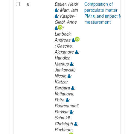
6
Bauer, Heidi
Composition of
; Marr, Iain
particulate matter
; Kasper-
PM10 and impact for
Giebl, Anne
measurement
;
Limbeck,
Andreas
; Caseiro,
Alexandre
;
Handler,
Markus
;
Jankowski,
Nicole
;
Klatzer,
Barbara
;
Kotianova,
Petra
;
Pouresmaeil,
Parissa
;
Schmidl,
Christoph
;
Puxbaum,