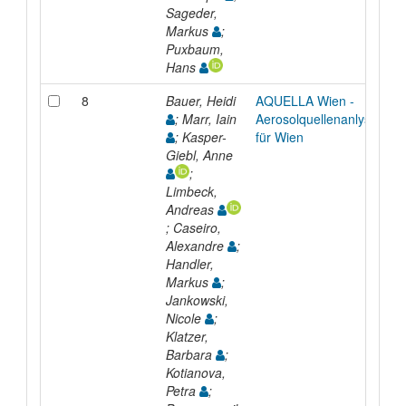
Sageder,
Markus
;
Puxbaum,
Hans
8
Bauer, Heidi
AQUELLA Wien -
; Marr, Iain
Aerosolquellenanlyse
; Kasper-
für Wien
Giebl, Anne
;
Limbeck,
Andreas
; Caseiro,
Alexandre
;
Handler,
Markus
;
Jankowski,
Nicole
;
Klatzer,
Barbara
;
Kotianova,
Petra
;