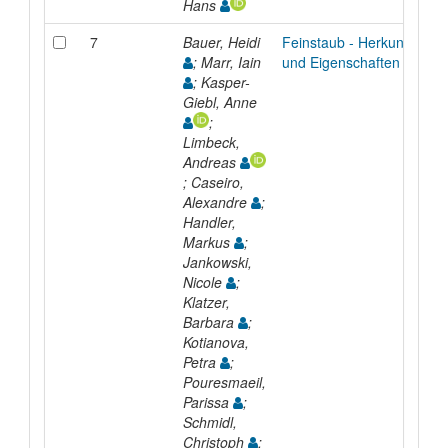
Hans
7
Bauer, Heidi
Feinstaub - Herkunft
; Marr, Iain
und Eigenschaften
; Kasper-
Giebl, Anne
;
Limbeck,
Andreas
; Caseiro,
Alexandre
;
Handler,
Markus
;
Jankowski,
Nicole
;
Klatzer,
Barbara
;
Kotianova,
Petra
;
Pouresmaeil,
Parissa
;
Schmidl,
Christoph
;