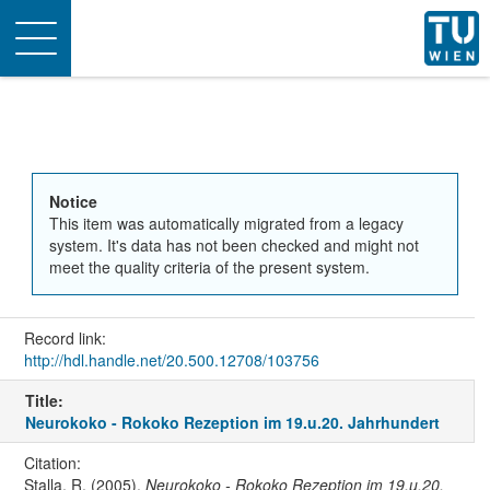
Toggle
navigation
Notice
This item was automatically migrated from a legacy
system. It's data has not been checked and might not
meet the quality criteria of the present system.
Record link:
http://hdl.handle.net/20.500.12708/103756
Title:
Neurokoko - Rokoko Rezeption im 19.u.20. Jahrhundert
Citation:
Stalla, R. (2005).
Neurokoko - Rokoko Rezeption im 19.u.20.