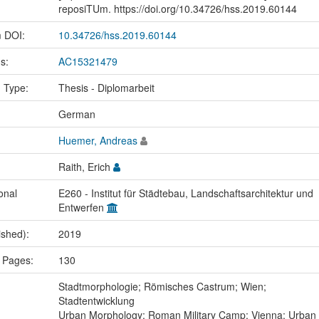
reposiTUm. https://doi.org/10.34726/hss.2019.60144
m DOI:
10.34726/hss.2019.60144
us:
AC15321479
n Type:
Thesis - Diplomarbeit
:
German
Huemer, Andreas
Raith, Erich
onal
E260 - Institut für Städtebau, Landschaftsarchitektur und
Entwerfen
ished):
2019
 Pages:
130
:
Stadtmorphologie; Römisches Castrum; Wien;
Stadtentwicklung
Urban Morphology; Roman Military Camp; Vienna; Urban