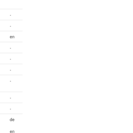
-
-
en
-
-
-
-
-
-
de
en