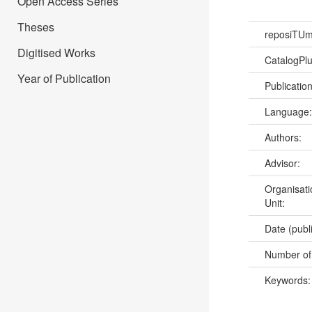
Open Access Series
Theses
reposiTU
Digitised Works
CatalogPl
Year of Publication
Publicatio
Language
Authors:
Advisor:
Organisati
Unit:
Date (publ
Number of
Keywords