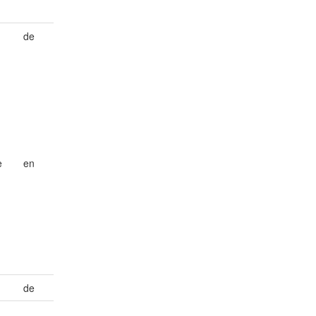
de
e
en
h
de