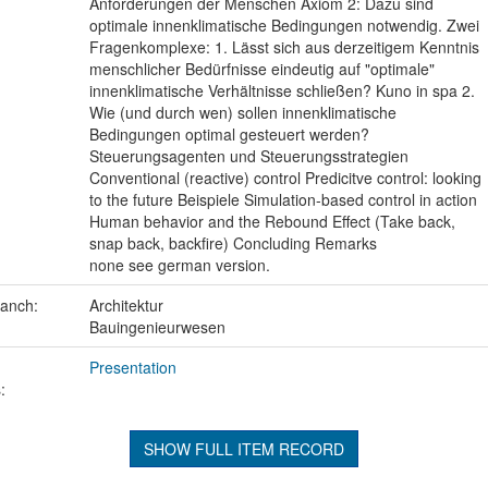
Anforderungen der Menschen Axiom 2: Dazu sind
optimale innenklimatische Bedingungen notwendig. Zwei
Fragenkomplexe: 1. Lässt sich aus derzeitigem Kenntnis
menschlicher Bedürfnisse eindeutig auf "optimale"
innenklimatische Verhältnisse schließen? Kuno in spa 2.
Wie (und durch wen) sollen innenklimatische
Bedingungen optimal gesteuert werden?
Steuerungsagenten und Steuerungsstrategien
Conventional (reactive) control Predicitve control: looking
to the future Beispiele Simulation-based control in action
Human behavior and the Rebound Effect (Take back,
snap back, backfire) Concluding Remarks
none see german version.
ranch:
Architektur
Bauingenieurwesen
Presentation
:
SHOW FULL ITEM RECORD