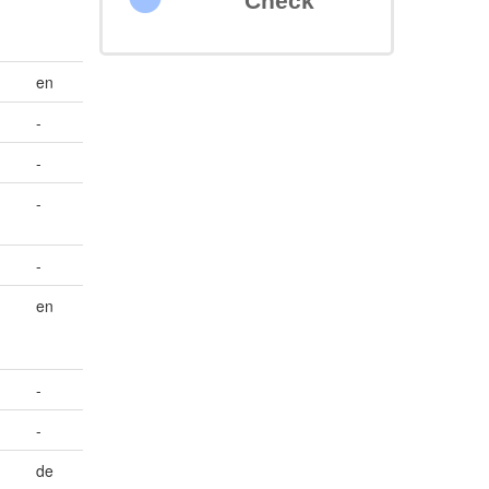
Check
en
-
-
-
-
en
-
-
de