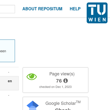
ABOUT REPOSITUM
HELP
been
-
Page view(s)
76
en
checked on Dec 1, 2023
-
TM
Google Scholar