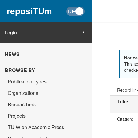
reposiTUm
Login
NEWS
Notice
This it
BROWSE BY
checked
Publication Types
Record lin
Organizations
Title:
Researchers
Projects
Citation:
TU Wien Academic Press