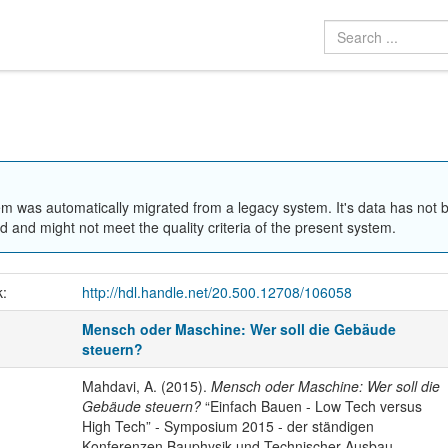
em was automatically migrated from a legacy system. It's data has not 
 and might not meet the quality criteria of the present system.
k:
http://hdl.handle.net/20.500.12708/106058
Mensch oder Maschine: Wer soll die Gebäude
steuern?
Mahdavi, A. (2015).
Mensch oder Maschine: Wer soll die
Gebäude steuern?
“Einfach Bauen - Low Tech versus
High Tech” - Symposium 2015 - der ständigen
Konferenzen Bauphysik und Technischer Ausbau,