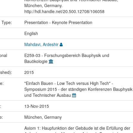
München, Germany.
http://hdl.handle.net/20.500.12708/106058
n Type:
Presentation - Keynote Presentation
:
English
Mahdavi, Ardeshir
onal
E259-03 - Forschungsbereich Bauphysik und
Bauökologie
ished):
2015
me:
"Einfach Bauen - Low Tech versus High Tech" -
Symposium 2015 - der ständigen Konferenzen Bauphysik
und Technischer Ausbau
e:
13-Nov-2015
ce:
München, Germany
Axiom 1: Haupfunktion der Gebäude ist die Erfüllung der