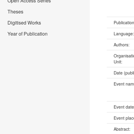
Open Access Series
Theses
Digitised Works
Publicatio
Year of Publication
Language
Authors:
Organisati
Unit:
Date (publ
Event na
Event dat
Event pla
Abstract: