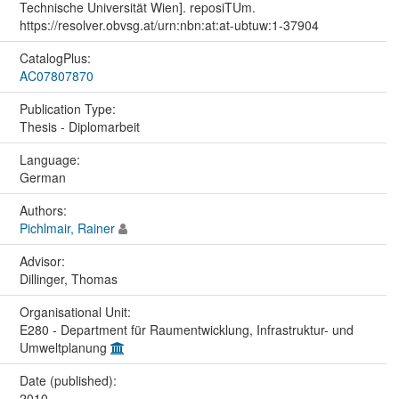
Technische Universität Wien]. reposiTUm.
https://resolver.obvsg.at/urn:nbn:at:at-ubtuw:1-37904
CatalogPlus:
AC07807870
Publication Type:
Thesis - Diplomarbeit
Language:
German
Authors:
Pichlmair, Rainer
Advisor:
Dillinger, Thomas
Organisational Unit:
E280 - Department für Raumentwicklung, Infrastruktur- und
Umweltplanung
Date (published):
2010