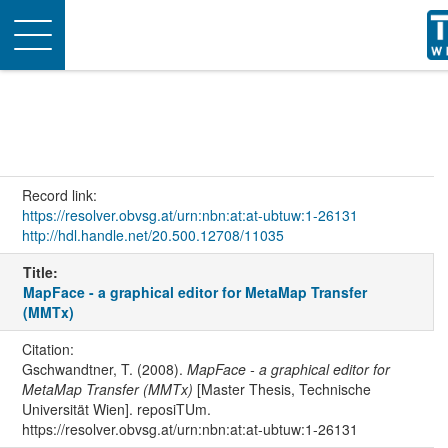
Toggle
navigation
Record link:
https://resolver.obvsg.at/urn:nbn:at:at-ubtuw:1-26131
http://hdl.handle.net/20.500.12708/11035
Title:
MapFace - a graphical editor for MetaMap Transfer
(MMTx)
Citation:
Gschwandtner, T. (2008).
MapFace - a graphical editor for
MetaMap Transfer (MMTx)
[Master Thesis, Technische
Universität Wien]. reposiTUm.
https://resolver.obvsg.at/urn:nbn:at:at-ubtuw:1-26131