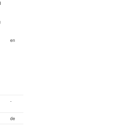
d
g
en
-
de