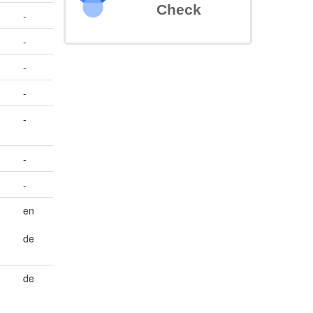
Check
-
-
-
-
-
-
-
en
de
de