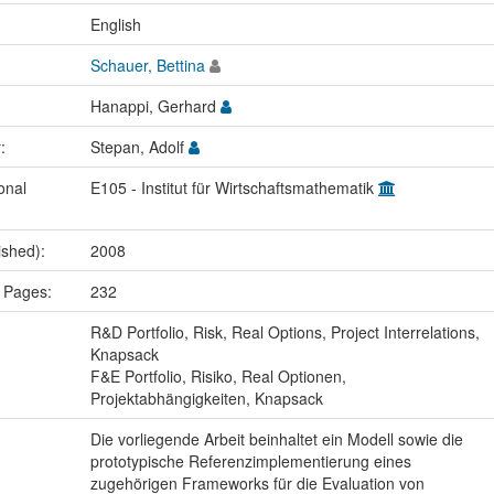
:
English
Schauer, Bettina
Hanappi, Gerhard
r:
Stepan, Adolf
onal
E105 - Institut für Wirtschaftsmathematik
ished):
2008
 Pages:
232
:
R&D Portfolio, Risk, Real Options, Project Interrelations,
Knapsack
F&E Portfolio, Risiko, Real Optionen,
Projektabhängigkeiten, Knapsack
Die vorliegende Arbeit beinhaltet ein Modell sowie die
prototypische Referenzimplementierung eines
zugehörigen Frameworks für die Evaluation von