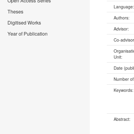
Open Access Series
Language
Theses
Authors:
Digitised Works
Advisor:
Year of Publication
Co-adviso
Organisati
Unit:
Date (publ
Number of
Keywords
Abstract: