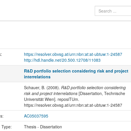
k:
https://resolver.obvsg.at/urn:nbn:at:at-ubtuw:1-24587
http://hdl.handle.net/20.500.12708/11083
R&D portfolio selection considering risk and project
interrelations
Schauer, B. (2008).
R&D portfolio selection considering
risk and project interrelations
[Dissertation, Technische
Universität Wien]. reposiTUm.
https://resolver.obvsg.at/urn:nbn:at:at-ubtuw:1-24587
us:
AC05037595
n Type:
Thesis - Dissertation