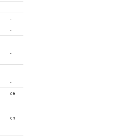
-
-
-
-
-
-
-
de
;
en