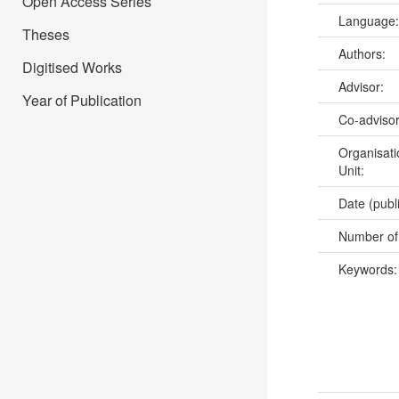
Open Access Series
Language
Theses
Authors:
Digitised Works
Advisor:
Year of Publication
Co-adviso
Organisati
Unit:
Date (publ
Number of
Keywords