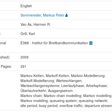
:
English
Sommereder, Markus Peter
Van As, Harmen R.
r:
Grill, Karl
onal
E388 - Institut für Breitbandkommunikation
ished):
2009
 Pages:
291
:
Markov-Ketten; Markoff-Ketten; Markov-Modellierung;
Markoff-Modellierung; Warteschlangen;
Warteschlangensysteme; Leerlaufphase; Arbeitsphase;
Überlaufverkehr; Ausgangsstrom
Markov chain; Markov chain modelling; Markov modelling
Markov modeling; queueing system; queueing network;
idle period; busy period; overflow traffic; departure stream