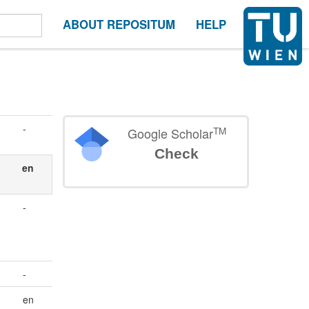
ABOUT REPOSITUM
HELP
-
TM
Google Scholar
Check
en
-
-
en