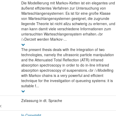
Die Modellierung mit Markov-Ketten ist ein elegantes und
äußerst effizientes Verfahren zur Untersuchung von
Warteschlangensystemen: Es ist für eine große Klasse
von Warteschlangensystemen geeignet, die zugrunde
liegende Theorie ist nicht allzu schwierig zu erlernen, und
man kann damit viele verschiedene Informationen zum
untersuchten Warteschlangensystem erhalten.<br
/>Derzeit werden Markov-...
The present thesis deals with the integration of two
technologies, namely the ultrasonic particle manipulation
and the Attenuated Total Reflection (ATR) infrared
absorption spectroscopy in order to do in-line infrared
absorption spectroscopy of suspensions.<br />Modelling
with Markov chains is a very powerful and efficient
technique for the investigation of queueing systems: it is
suitable f...
Zsfassung in dt. Sprache
n:
In Copyright