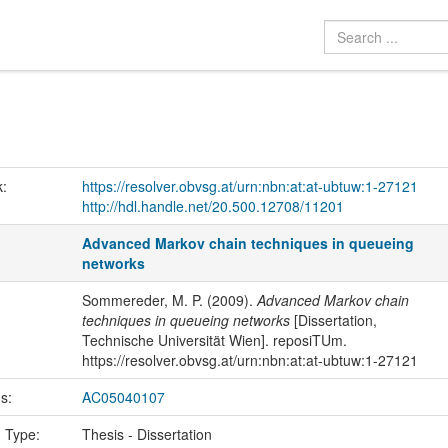
k:
https://resolver.obvsg.at/urn:nbn:at:at-ubtuw:1-27121
http://hdl.handle.net/20.500.12708/11201
Advanced Markov chain techniques in queueing
networks
Sommereder, M. P. (2009).
Advanced Markov chain
techniques in queueing networks
[Dissertation,
Technische Universität Wien]. reposiTUm.
https://resolver.obvsg.at/urn:nbn:at:at-ubtuw:1-27121
us:
AC05040107
n Type:
Thesis - Dissertation