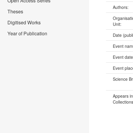
Open Access Series
Authors:
Theses
Organisati
Digitised Works
Unit:
Year of Publication
Date (publ
Event na
Event dat
Event pla
Science B
Appears in
Collections