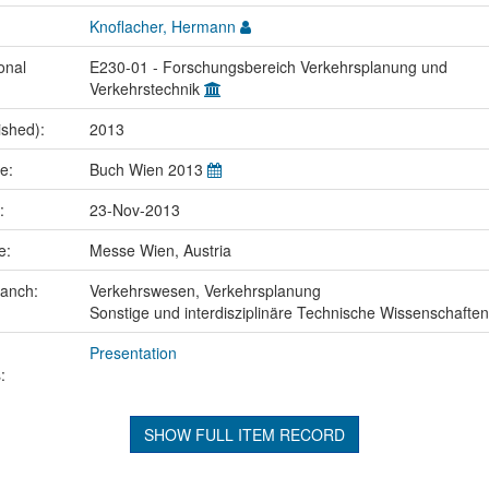
Knoflacher, Hermann
onal
E230-01 - Forschungsbereich Verkehrsplanung und
Verkehrstechnik
ished):
2013
me:
Buch Wien 2013
e:
23-Nov-2013
ce:
Messe Wien, Austria
ranch:
Verkehrswesen, Verkehrsplanung
Sonstige und interdisziplinäre Technische Wissenschaften
Presentation
:
SHOW FULL ITEM RECORD