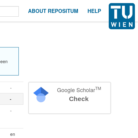
ABOUT REPOSITUM
HELP
been
-
TM
Google Scholar
Check
n
-
-
en