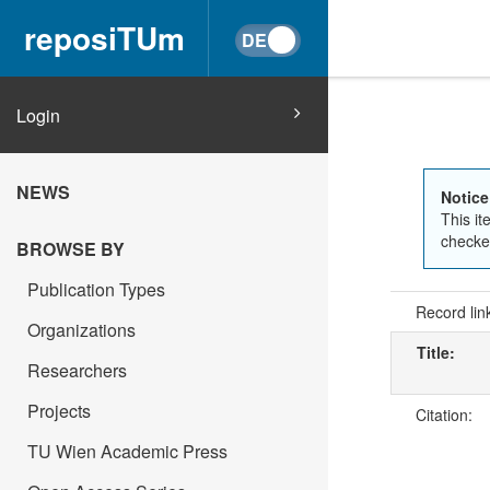
reposiTUm
Login
NEWS
Notice
This it
checked
BROWSE BY
Publication Types
Record lin
Organizations
Title:
Researchers
Projects
Citation:
TU Wien Academic Press