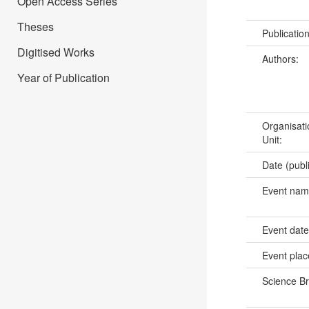
Open Access Series
Theses
Publicatio
Digitised Works
Authors:
Year of Publication
Organisati
Unit:
Date (publ
Event na
Event dat
Event pla
Science B