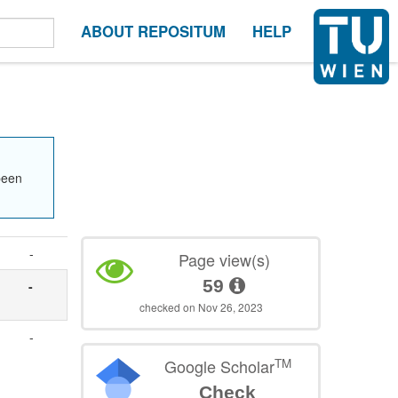
ABOUT REPOSITUM
HELP
been
-
Page view(s)
59
-
checked on Nov 26, 2023
-
TM
Google Scholar
Check