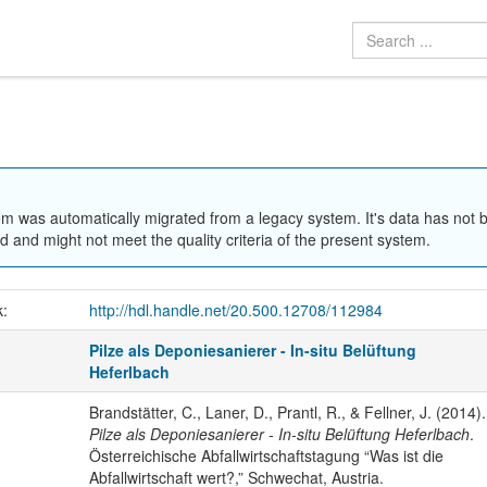
em was automatically migrated from a legacy system. It's data has not 
 and might not meet the quality criteria of the present system.
k:
http://hdl.handle.net/20.500.12708/112984
Pilze als Deponiesanierer - In-situ Belüftung
Heferlbach
Brandstätter, C., Laner, D., Prantl, R., & Fellner, J. (2014).
Pilze als Deponiesanierer - In-situ Belüftung Heferlbach
.
Österreichische Abfallwirtschaftstagung “Was ist die
Abfallwirtschaft wert?,” Schwechat, Austria.