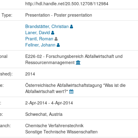
http://hdl.handle.net/20.500.12708/112984
n Type:
Presentation - Poster presentation
Brandstätter, Christian
Laner, David
Prantl, Roman
Fellner, Johann
onal
E226-02 - Forschungsbereich Abfallwirtschaft und
Ressourcenmanagement
ished):
2014
me:
Österreichische Abfallwirtschaftstagung "Was ist die
Abfallwirtschaft wert?"
e:
2-Apr-2014 - 4-Apr-2014
ce:
Schwechat, Austria
ranch:
Chemische Verfahrenstechnik
Sonstige Technische Wissenschaften