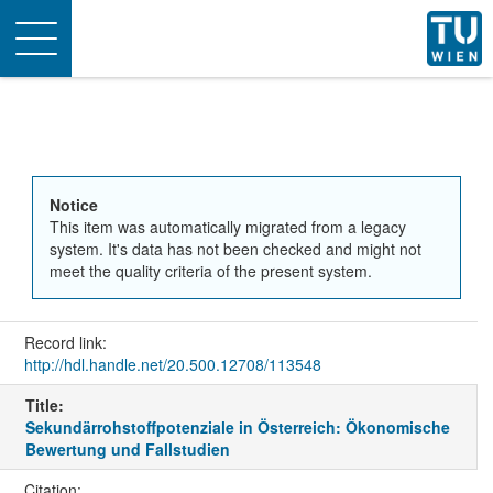
Toggle
navigation
Notice
This item was automatically migrated from a legacy
system. It's data has not been checked and might not
meet the quality criteria of the present system.
Record link:
http://hdl.handle.net/20.500.12708/113548
Title:
Sekundärrohstoffpotenziale in Österreich: Ökonomische
Bewertung und Fallstudien
Citation: