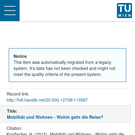
Toggle
navigation
Notice
This item was automatically migrated from a legacy
system. It's data has not been checked and might not
meet the quality criteria of the present system.
Record link:
http://hdl.handle.net/20.500.12708/113587
Title:
Mobilität und Wohnen - Wohin geht die Reise?
Citation:
Knoflacher, H. (2015).
Mobilität und Wohnen - Wohin geht die