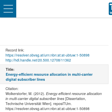
Toggle
navigation
Record link:
https://resolver.obvsg.at/urn:nbn:at:at-ubtuw:1-50898
http://hdl.handle.net/20.500.12708/11362
Title:
Energy-efficient resource allocation in multi-carrier
digital subscriber lines
Citation:
Wolkerstorfer, M. (2012).
Energy-efficient resource allocation
in multi-carrier digital subscriber lines
[Dissertation,
Technische Universität Wien]. reposiTUm.
https://resolver.obvsg.at/urn:nbn:at:at-ubtuw:1-50898