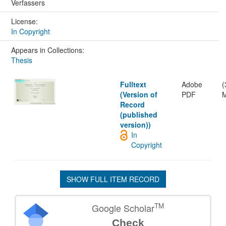
Verfassers
License:
In Copyright
Appears in Collections:
Thesis
Fulltext
Adobe
(
(Version of
PDF
Record
(published
version))
In
Copyright
SHOW FULL ITEM RECORD
TM
Google Scholar
Check