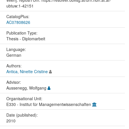
Wien]. reposiTUm. https://resolver.obvsg.at/urn:nbn:at:at-
ubtuw:1-42151
CatalogPlus:
AC07808626
Publication Type:
Thesis - Diplomarbeit
Language:
German
Authors:
Antica, Ninette Cristine
Advisor:
Aussenegg, Wolfgang
Organisational Unit:
E330 - Institut für Managementwissenschaften
Date (published):
2010