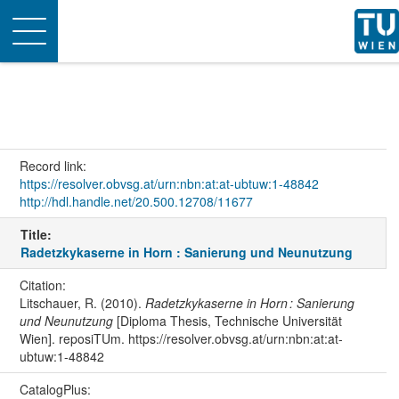
Toggle
navigation
Record link:
https://resolver.obvsg.at/urn:nbn:at:at-ubtuw:1-48842
http://hdl.handle.net/20.500.12708/11677
Title:
Radetzkykaserne in Horn : Sanierung und Neunutzung
Citation:
Litschauer, R. (2010).
Radetzkykaserne in Horn : Sanierung
und Neunutzung
[Diploma Thesis, Technische Universität
Wien]. reposiTUm. https://resolver.obvsg.at/urn:nbn:at:at-
ubtuw:1-48842
CatalogPlus: