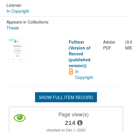
License:
In Copyright
Appears in Collections:
Thesis
Fulltext
Adobe
(9.
(Version of
PDF
MB
Record
(published
version))
In
Copyright
SHOW FULL ITEM RECORD
Page view(s)
214
checked on Dec 1, 2023