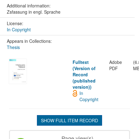
Additional information:
Zsfassung in engl. Sprache
License:
In Copyright
Appears in Collections:
Thesis
Fulltext
Adobe
(6
(Version of
PDF
MB
Record
(published
version))
In
Copyright
SHOW FULL ITEM RECORD
Page view(s)