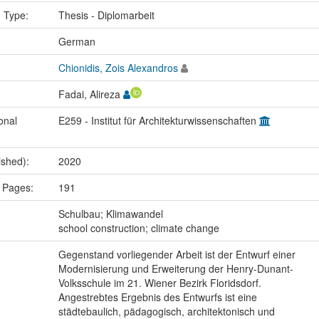
n Type:
Thesis - Diplomarbeit
:
German
Chionidis, Zois Alexandros
Fadai, Alireza
onal
E259 - Institut für Architekturwissenschaften
ished):
2020
 Pages:
191
:
Schulbau; Klimawandel
school construction; climate change
Gegenstand vorliegender Arbeit ist der Entwurf einer
Modernisierung und Erweiterung der Henry-Dunant-
Volksschule im 21. Wiener Bezirk Floridsdorf.
Angestrebtes Ergebnis des Entwurfs ist eine
städtebaulich, pädagogisch, architektonisch und