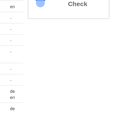
Check
en
-
-
-
-
-
-
de
en
de