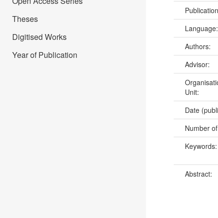
Open Access Series
Publicatio
Theses
Language
Digitised Works
Authors:
Year of Publication
Advisor:
Organisati
Unit:
Date (publ
Number of
Keywords
Abstract: