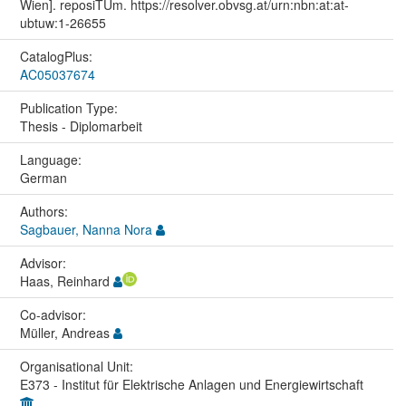
Wien]. reposiTUm. https://resolver.obvsg.at/urn:nbn:at:at-
ubtuw:1-26655
CatalogPlus:
AC05037674
Publication Type:
Thesis - Diplomarbeit
Language:
German
Authors:
Sagbauer, Nanna Nora
Advisor:
Haas, Reinhard
Co-advisor:
Müller, Andreas
Organisational Unit:
E373 - Institut für Elektrische Anlagen und Energiewirtschaft