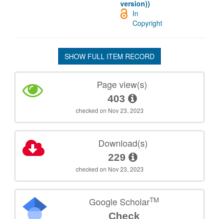
version))
In
Copyright
SHOW FULL ITEM RECORD
Page view(s)
403
checked on Nov 23, 2023
Download(s)
229
checked on Nov 23, 2023
TM
Google Scholar
Check