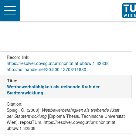
Toggle
navigation
Record link:
https://resolver.obvsg.at/urn:nbn:at:at-ubtuw:1-32838
http://hdl.handle.net/20.500.12708/11880
Title:
Wettbewerbsfähigkeit als treibende Kraft der
Stadtentwicklung
Citation:
Spiegl, G. (2008).
Wettbewerbsfähigkeit als treibende Kraft
der Stadtentwicklung
[Diploma Thesis, Technische Universität
Wien]. reposiTUm. https://resolver.obvsg.at/urn:nbn:at:at-
ubtuw:1-32838