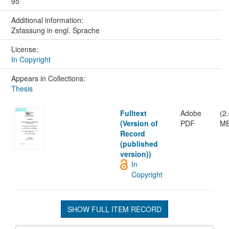
95
Additional information:
Zsfassung in engl. Sprache
License:
In Copyright
Appears in Collections:
Thesis
Fulltext
Adobe
(2
(Version of
PDF
MB
Record
(published
version))
In
Copyright
SHOW FULL ITEM RECORD