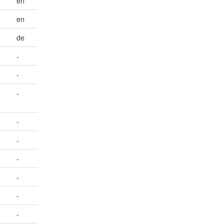
en
en
de
-
-
-
-
-
-
-
-
-