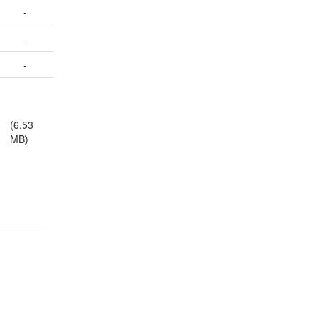
-
-
-
(6.53
MB)