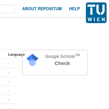
ABOUT REPOSITUM
HELP
Language
TM
Google Scholar
Check
-
-
-
-
-
-