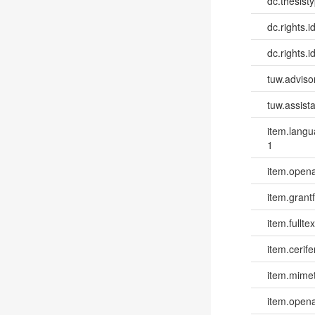
dc.thesist
dc.rights.id
dc.rights.id
tuw.advisor
tuw.assista
item.lang
1
item.opena
item.grantf
item.fulltex
item.cerife
item.mime
item.opena