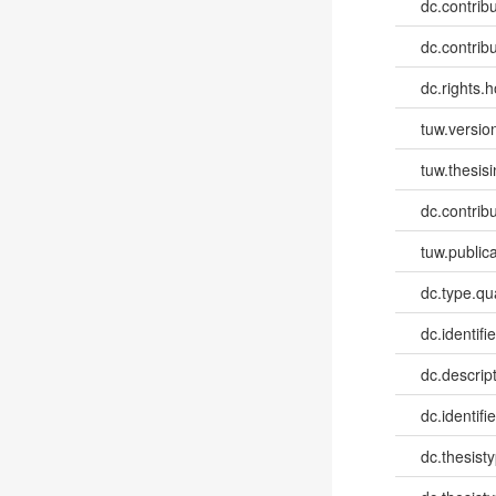
dc.contribut
dc.contribut
dc.rights.h
tuw.versio
tuw.thesis
dc.contribu
tuw.publica
dc.type.qua
dc.identifie
dc.descri
dc.identifi
dc.thesist