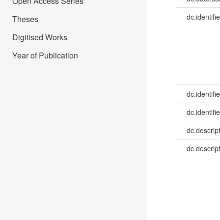
Open Access Series
dc.identifie
Theses
Digitised Works
Year of Publication
dc.identifie
dc.identifie
dc.descrip
dc.descrip