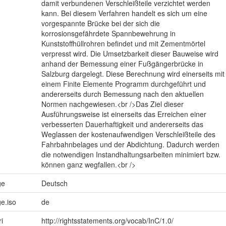
damit verbundenen Verschleißteile verzichtet werden
kann. Bei diesem Verfahren handelt es sich um eine
vorgespannte Brücke bei der sich die
korrosionsgefährdete Spannbewehrung in
Kunststoffhüllrohren befindet und mit Zementmörtel
verpresst wird. Die Umsetzbarkeit dieser Bauweise wird
anhand der Bemessung einer Fußgängerbrücke in
Salzburg dargelegt. Diese Berechnung wird einerseits mit
einem Finite Elemente Programm durchgeführt und
andererseits durch Bemessung nach den aktuellen
Normen nachgewiesen.<br />Das Ziel dieser
Ausführungsweise ist einerseits das Erreichen einer
verbesserten Dauerhaftigkeit und andererseits das
Weglassen der kostenaufwendigen Verschleißteile des
Fahrbahnbelages und der Abdichtung. Dadurch werden
die notwendigen Instandhaltungsarbeiten minimiert bzw.
können ganz wegfallen.<br />
ge
Deutsch
e.iso
de
ri
http://rightsstatements.org/vocab/InC/1.0/