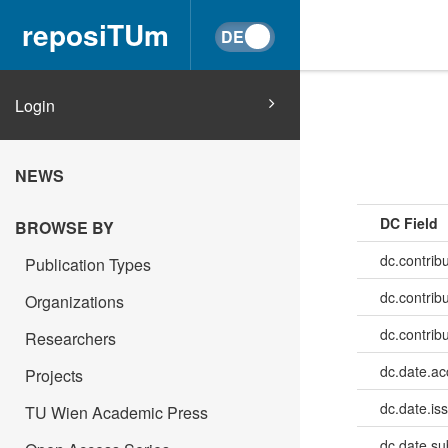
reposiTUm
Login
NEWS
DC Field
BROWSE BY
dc.contribu
Publication Types
dc.contrib
Organizations
dc.contrib
Researchers
dc.date.a
Projects
dc.date.is
TU Wien Academic Press
dc.date.su