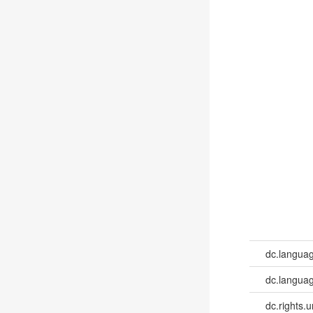
dc.langua
dc.languag
dc.rights.u