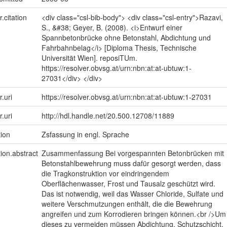
r.citation
<div class="csl-bib-body"> <div class="csl-entry">Razavi,
S., &#38; Geyer, B. (2008). <i>Entwurf einer
Spannbetonbrücke ohne Betonstahl, Abdichtung und
Fahrbahnbelag</i> [Diploma Thesis, Technische
Universität Wien]. reposiTUm.
https://resolver.obvsg.at/urn:nbn:at:at-ubtuw:1-
27031</div> </div>
r.uri
https://resolver.obvsg.at/urn:nbn:at:at-ubtuw:1-27031
r.uri
http://hdl.handle.net/20.500.12708/11889
tion
Zsfassung in engl. Sprache
tion.abstract
Zusammenfassung Bei vorgespannten Betonbrücken mit
Betonstahlbewehrung muss dafür gesorgt werden, dass
die Tragkonstruktion vor eindringendem
Oberflächenwasser, Frost und Tausalz geschützt wird.
Das ist notwendig, weil das Wasser Chloride, Sulfate und
weitere Verschmutzungen enthält, die die Bewehrung
angreifen und zum Korrodieren bringen können.<br />Um
dieses zu vermeiden müssen Abdichtung, Schutzschicht,