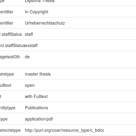
ype
Diploma Thesis
entifier
In Copyright
entifier
Urheberrechtsschutz
.staffStatus
staff
nt.staffStatus
exstaff
uageiso639-
de
iretype
master thesis
ulltext
open
t
with Fulltext
ntitytype
Publications
type
application/pdf
irecristype
http://purl.org/coar/resource_type/c_bdcc