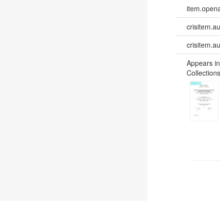
item.opena
crisitem.a
crisitem.a
Appears in
Collections