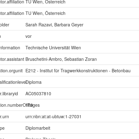
or.affiliation
TU Wien, Österreich
or.affiliation
TU Wien, Österreich
older
Sarah Razavi, Barbara Geyer
n
vor
information
Technische Universität Wien
tor.assistant
Bruschetini-Ambro, Sebastian Zoran
tion.orgunit
E212 - Institut für Tragwerkkonstruktionen - Betonbau
lificationlevel
Diploma
r.libraryid
AC05037810
ption.numberOfPages
189
er.urn
urn:nbn:at:at-ubtuw:1-27031
ype
Diplomarbeit