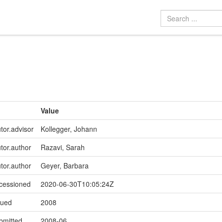
Value
tor.advisor
Kollegger, Johann
utor.author
Razavi, Sarah
utor.author
Geyer, Barbara
ccessioned
2020-06-30T10:05:24Z
sued
2008
bmitted
2008-06