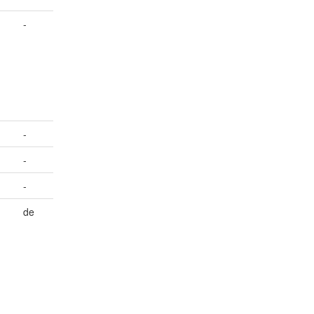
-
-
-
-
de