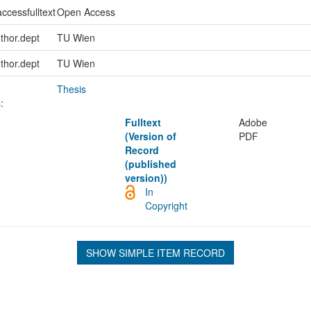
ccessfulltext
Open Access
uthor.dept
TU Wien
uthor.dept
TU Wien
Thesis
:
Fulltext
Adobe
(Version of
PDF
Record
(published
version))
In
Copyright
SHOW SIMPLE ITEM RECORD