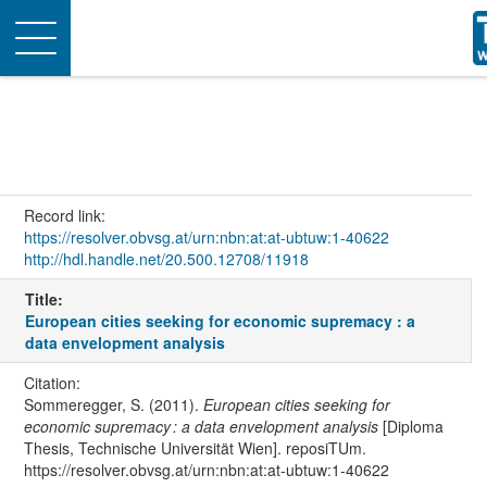
Toggle
navigation
Record link:
https://resolver.obvsg.at/urn:nbn:at:at-ubtuw:1-40622
http://hdl.handle.net/20.500.12708/11918
Title:
European cities seeking for economic supremacy : a
data envelopment analysis
Citation:
Sommeregger, S. (2011).
European cities seeking for
economic supremacy : a data envelopment analysis
[Diploma
Thesis, Technische Universität Wien]. reposiTUm.
https://resolver.obvsg.at/urn:nbn:at:at-ubtuw:1-40622