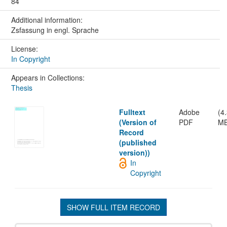
84
Additional information:
Zsfassung in engl. Sprache
License:
In Copyright
Appears in Collections:
Thesis
Fulltext
Adobe
(4
(Version of
PDF
MB
Record
(published
version))
In
Copyright
SHOW FULL ITEM RECORD